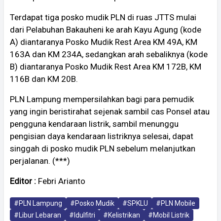
Terdapat tiga posko mudik PLN di ruas JTTS mulai
dari Pelabuhan Bakauheni ke arah Kayu Agung (kode
A) diantaranya Posko Mudik Rest Area KM 49A, KM
163A dan KM 234A, sedangkan arah sebaliknya (kode
B) diantaranya Posko Mudik Rest Area KM 172B, KM
116B dan KM 20B.
PLN Lampung mempersilahkan bagi para pemudik
yang ingin beristirahat sejenak sambil cas Ponsel atau
pengguna kendaraan listrik, sambil menunggu
pengisian daya kendaraan listriknya selesai, dapat
singgah di posko mudik PLN sebelum melanjutkan
perjalanan. (***)
Editor :
Febri Arianto
#PLN Lampung
#Posko Mudik
#SPKLU
#PLN Mobile
#Libur Lebaran
#Idulfitri
#Kelistrikan
#Mobil Listrik