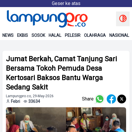
Geser ke atas
NEWS
EKBIS
SOSOK
HALAL
PELESIR
OLAHRAGA
NASIONAL
Jumat Berkah, Camat Tanjung Sari
Bersama Tokoh Pemuda Desa
Kertosari Baksos Bantu Warga
Sedang Sakit
Lampungpro.co, 29-May-2026
Share
Febri
33634