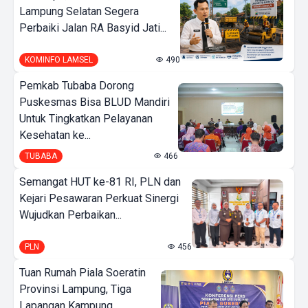
Lampung Selatan Segera
Perbaiki Jalan RA Basyid Jati...
KOMINFO LAMSEL
490
Pemkab Tubaba Dorong
Puskesmas Bisa BLUD Mandiri
Untuk Tingkatkan Pelayanan
Kesehatan ke...
TUBABA
466
Semangat HUT ke-81 RI, PLN dan
Kejari Pesawaran Perkuat Sinergi
Wujudkan Perbaikan...
PLN
456
Tuan Rumah Piala Soeratin
Provinsi Lampung, Tiga
Lapangan Kampung