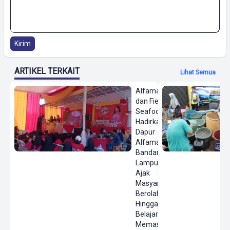
Kirim
ARTIKEL TERKAIT
Lihat Semua
Alfamart
dan Fiesta
Seafood
Hadirkan
Dapur
Alfamart di
Bandar
Lampung,
Ajak
Masyarakat
Berolahraga
Hingga
Belajar
Memasak