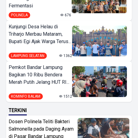
Fermentasi
POLINELA
676
Kunjungi Desa Helau di
Triharjo Merbau Mataram,
Bupati Egi Ajak Warga Terus...
LAMPUNG SELATAN
1362
Pemkot Bandar Lampung
Bagikan 10 Ribu Bendera
Merah Putih Jelang HUT RI...
KOMINFO BALAM
1512
TERKINI
Dosen Polinela Teliti Bakteri
Salmonella pada Daging Ayam
di Pasar Bandar Lampung