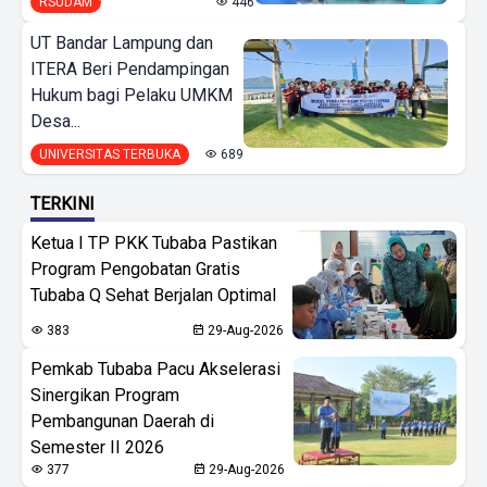
RSUDAM
446
UT Bandar Lampung dan
ITERA Beri Pendampingan
Hukum bagi Pelaku UMKM
Desa...
UNIVERSITAS TERBUKA
689
TERKINI
Ketua I TP PKK Tubaba Pastikan
Program Pengobatan Gratis
Tubaba Q Sehat Berjalan Optimal
383
29-Aug-2026
Pemkab Tubaba Pacu Akselerasi
Sinergikan Program
Pembangunan Daerah di
Semester II 2026
377
29-Aug-2026