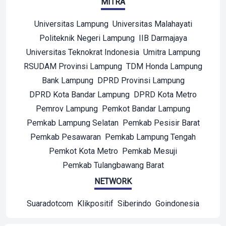
MITRA
Universitas Lampung
Universitas Malahayati
Politeknik Negeri Lampung
IIB Darmajaya
Universitas Teknokrat Indonesia
Umitra Lampung
RSUDAM Provinsi Lampung
TDM Honda Lampung
Bank Lampung
DPRD Provinsi Lampung
DPRD Kota Bandar Lampung
DPRD Kota Metro
Pemrov Lampung
Pemkot Bandar Lampung
Pemkab Lampung Selatan
Pemkab Pesisir Barat
Pemkab Pesawaran
Pemkab Lampung Tengah
Pemkot Kota Metro
Pemkab Mesuji
Pemkab Tulangbawang Barat
NETWORK
Suaradotcom
Klikpositif
Siberindo
Goindonesia