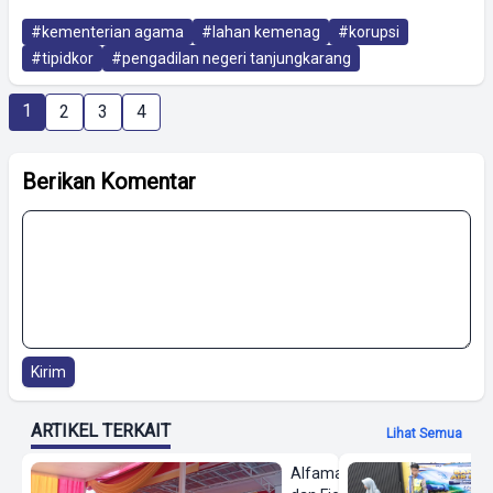
#kementerian agama
#lahan kemenag
#korupsi
#tipidkor
#pengadilan negeri tanjungkarang
1
2
3
4
Berikan Komentar
Kirim
ARTIKEL TERKAIT
Lihat Semua
Alfamart