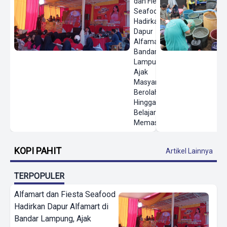
dan Fiesta
Seafood
Hadirkan
Dapur
Alfamart di
Bandar
Lampung,
Ajak
Masyarakat
Berolahraga
Hingga
Belajar
Memasak
KOPI PAHIT
Artikel Lainnya
TERPOPULER
Alfamart dan Fiesta Seafood
Hadirkan Dapur Alfamart di
Bandar Lampung, Ajak