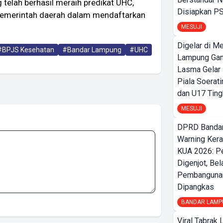
 telah berhasil meraih predikat UHC,
Disiapkan PS
 pemerintah daerah dalam mendaftarkan
MESUJI
Digelar di Me
#BPJS Kesehatan
#Bandar Lampung
#UHC
Lampung Ga
Lasma Gelar
Piala Soerati
dan U17 Ting
MESUJI
DPRD Bandar
Warning Ker
KUA 2026: P
Digenjot, Bel
Pembangunan
Dipangkas
BANDAR LAMP
Viral Tabrak 