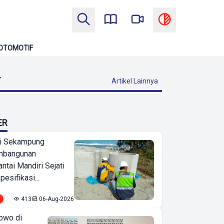
OTOMOTIF
T
Artikel Lainnya
ER
i Sekampung
mbangunan
tai Mandiri Sejati
pesifikasi...
413
06-Aug-2026
owo di