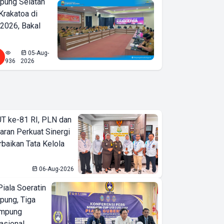
ung Selatan
Krakatoa di
2026, Bakal
05-Aug-
936
2026
T ke-81 RI, PLN dan
aran Perkuat Sinergi
baikan Tata Kelola
06-Aug-2026
iala Soeratin
pung, Tiga
ampung
asional