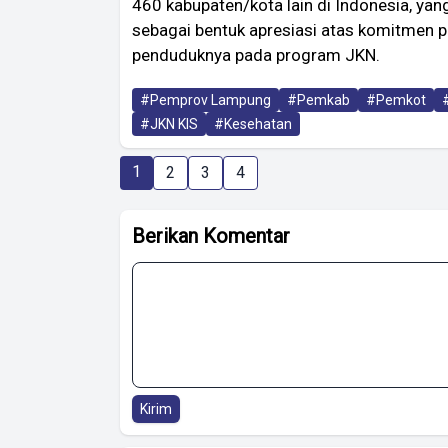
460 kabupaten/kota lain di Indonesia, yang
sebagai bentuk apresiasi atas komitmen
penduduknya pada program JKN.
#Pemprov Lampung
#Pemkab
#Pemkot
#JKN KIS
#Kesehatan
1
2
3
4
Berikan Komentar
Kirim