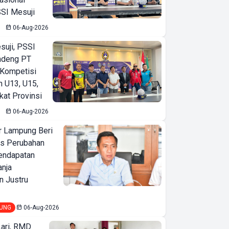
SI Mesuji
06-Aug-2026
suji, PSSI
ndeng PT
 Kompetisi
n U13, U15,
kat Provinsi
06-Aug-2026
 Lampung Beri
as Perubahan
endapatan
anja
 Justru
UNG
06-Aug-2026
Lari, RMD