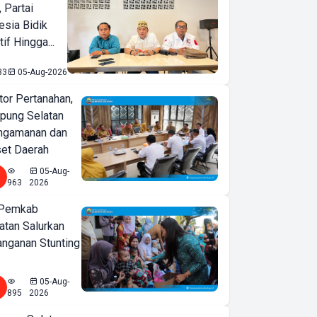
 Partai
esia Bidik
if Hingga...
33
05-Aug-2026
or Pertanahan,
ung Selatan
ngamanan dan
set Daerah
05-Aug-
963
2026
 Pemkab
tan Salurkan
nganan Stunting
05-Aug-
895
2026