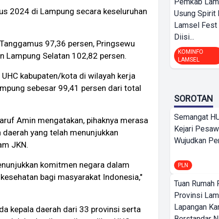
Pemkab Lamp
tus 2024 di Lampung secara keseluruhan
Usung Spirit 
Lamsel Fest 
Diisi...
 Tanggamus 97,36 persen, Pringsewu
KOMINFO
an Lampung Selatan 102,82 persen.
LAMSEL
 UHC kabupaten/kota di wilayah kerja
pung sebesar 99,41 persen dari total
SOROTAN
Semangat HU
 Maruf Amin mengatakan, pihaknya merasa
Kejari Pesaw
h daerah yang telah menunjukkan
Wujudkan Per
am JKN.
menunjukkan komitmen negara dalam
PLN
kesehatan bagi masyarakat Indonesia,"
Tuan Rumah P
Provinsi Lam
Lapangan K
a kepala daerah dari 33 provinsi serta
Berstandar N