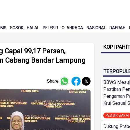
BIS
SOSOK
HALAL
PELESIR
OLAHRAGA
NASIONAL
DAERAH
KOPI PAHI
 Capai 99,17 Persen,
an Cabang Bandar Lampung
TERPOPUL
Share
BBWS Mesuj
Pastikan Pe
Pengaman Pan
Krui Sesuai S
PESISIR BARAT
Dukung Prab