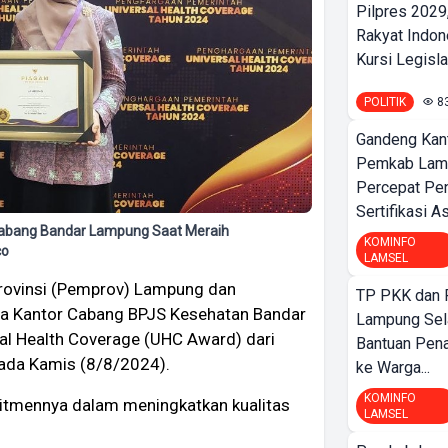
Pilpres 2029,
Rakyat Indon
Kursi Legislat
POLITIK
8
Gandeng Kant
Pemkab Lamp
Percepat Pe
Sertifikasi A
abang Bandar Lampung Saat Meraih
KOMINFO
co
LAMSEL
rovinsi (Pemprov) Lampung dan
TP PKK dan
rja Kantor Cabang BPJS Kesehatan Bandar
Lampung Sela
l Health Coverage (UHC Award) dari
Bantuan Pena
pada Kamis (8/8/2024).
ke Warga...
KOMINFO
mitmennya dalam meningkatkan kualitas
LAMSEL