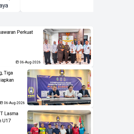
aya
Memuaskan
sawaran Perkuat
06-Aug-2026
, Tiga
iapkan
06-Aug-2026
PT Lasma
an U17