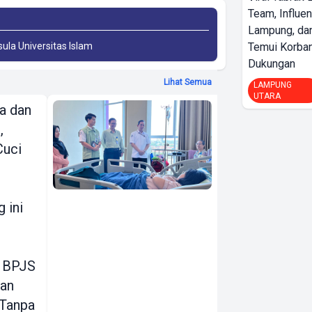
Team, Influe
Lampung, d
Temui Korban
sula Universitas Islam
Dukungan
Lihat Semua
LAMPUNG
UTARA
a dan
Kunjungi
,
Pasien JKN di
Cuci
Rumah Sakit
Budi Medika
dan Belleza,
 ini
Kepala BPJS
n
Kesehatan
Bandar
 BPJS
Lampung
an
Banyak Terima
 Tanpa
Layanan Sudah