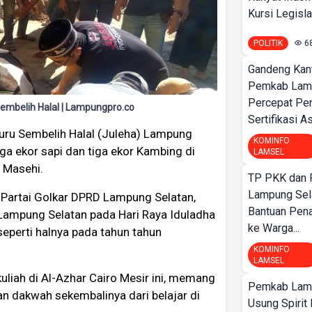
Kursi Legislat
POLITIK
6
Gandeng Kant
Pemkab Lamp
Percepat Pe
embelih Halal | Lampungpro.co
Sertifikasi A
uru Sembelih Halal (Juleha) Lampung
KOMINFO
ga ekor sapi dan tiga ekor Kambing di
LAMSEL
6 Masehi.
TP PKK dan
Lampung Sela
 Partai Golkar DPRD Lampung Selatan,
Bantuan Pena
 Lampung Selatan pada Hari Raya Iduladha
ke Warga...
seperti halnya pada tahun tahun
KOMINFO
LAMSEL
liah di Al-Azhar Cairo Mesir ini, memang
Pemkab Lamp
an dakwah sekembalinya dari belajar di
Usung Spirit 