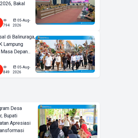
2026, Bakal
05-Aug-
794
2026
l di Balinuraga,
K Lampung
 Masa Depan...
05-Aug-
849
2026
ogram Desa
r, Bupati
tan Apresiasi
ransformasi