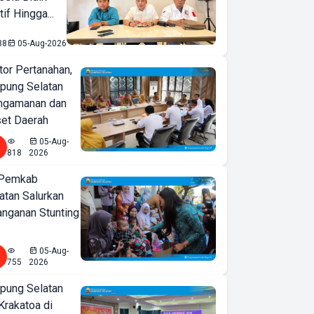
if Hingga...
88
05-Aug-2026
or Pertanahan,
ung Selatan
ngamanan dan
set Daerah
05-Aug-
818
2026
 Pemkab
tan Salurkan
nganan Stunting
05-Aug-
755
2026
ung Selatan
Krakatoa di