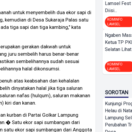
Lamsel Fest 
Diisi...
manah untuk menyembelih dua ekor sapi di
g, kemudian di Desa Sukaraja Palas satu
KOMINFO
LAMSEL
 ada tiga sapi dan tiga kambing," kata
Ngaben Massa
Ketua TP PK
merupakan gerakan dakwah untuk
Selatan Lihat
ang juru sembelih harus benar-benar
mastikan sembelihannya sudah sesuai
KOMINFO
elihannya halal dikonsumsi.
LAMSEL
 penuh atas keabsahan dan kehalalan
ih dinyatakan halal jika tiga saluran
SOROTAN
 saluran nafas (hulqum), saluran makanan
) kiri dan kanan.
Kunjungi Pr
Helau di Nata
an kurban di Partai Golkar Lampung
Lampung Sela
ban.� Satu ekor sapi sumbangan dari
Perubahan T
n satu ekor sapi sumbangan dari Anggota
Desa