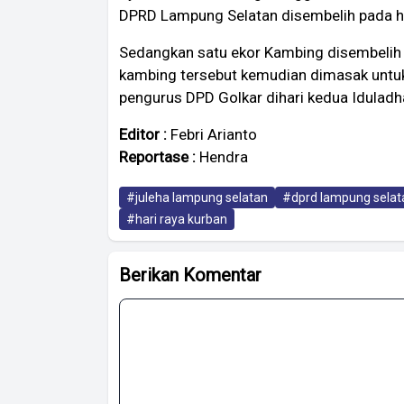
DPRD Lampung Selatan disembelih pada ha
Sedangkan satu ekor Kambing disembelih 
kambing tersebut kemudian dimasak untuk
pengurus DPD Golkar dihari kedua Iduladha
Editor :
Febri Arianto
Reportase :
Hendra
#juleha lampung selatan
#dprd lampung selat
#hari raya kurban
Berikan Komentar