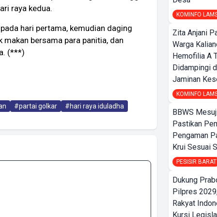
ri raya kedua.
KOMINFO LAM
pada hari pertama, kemudian daging
Zita Anjani P
 makan bersama para panitia, dan
Warga Kalia
. (***)
Hemofilia A 
Didampingi d
Jaminan Kes
KOMINFO LAM
an
#partai golkar
#hari raya iduladha
BBWS Mesuj
Pastikan Pe
Pengaman Pan
Krui Sesuai S
PESISIR BARAT
Dukung Prab
Pilpres 2029,
Rakyat Indon
Kursi Legisla