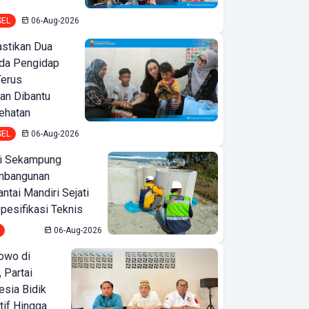
SEL
06-Aug-2026
astikan Dua
nda Pengidap
Terus
an Dibantu
ehatan
SEL
06-Aug-2026
i Sekampung
mbangunan
tai Mandiri Sejati
pesifikasi Teknis
06-Aug-2026
owo di
 Partai
esia Bidik
tif Hingga