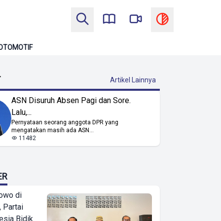
OTOMOTIF
T
Artikel Lainnya
ASN Disuruh Absen Pagi dan Sore.
Lalu,...
Pernyataan seorang anggota DPR yang
mengatakan masih ada ASN...
11482
ER
owo di
 Partai
esia Bidik