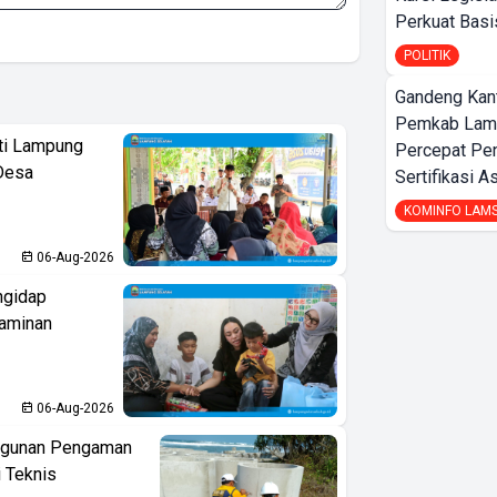
Perkuat Bas
POLITIK
Gandeng Kant
Pemkab Lamp
ati Lampung
Percepat Pe
Desa
Sertifikasi A
KOMINFO LAM
06-Aug-2026
ngidap
Jaminan
06-Aug-2026
ngunan Pengaman
i Teknis