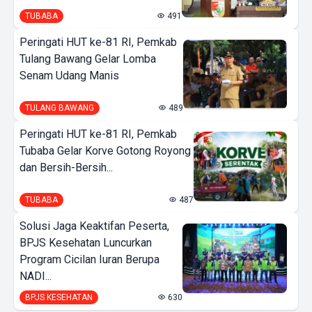
TUBABA
491
Peringati HUT ke-81 RI, Pemkab
Tulang Bawang Gelar Lomba
Senam Udang Manis
TULANG BAWANG
489
Peringati HUT ke-81 RI, Pemkab
Tubaba Gelar Korve Gotong Royong
dan Bersih-Bersih...
TUBABA
487
Solusi Jaga Keaktifan Peserta,
BPJS Kesehatan Luncurkan
Program Cicilan Iuran Berupa
NADI...
BPJS KESEHATAN
630