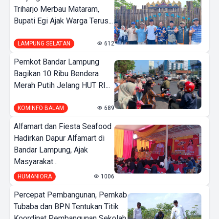
Triharjo Merbau Mataram,
Bupati Egi Ajak Warga Terus...
LAMPUNG SELATAN
612
Pemkot Bandar Lampung
Bagikan 10 Ribu Bendera
Merah Putih Jelang HUT RI...
KOMINFO BALAM
689
Alfamart dan Fiesta Seafood
Hadirkan Dapur Alfamart di
Bandar Lampung, Ajak
Masyarakat...
HUMANIORA
1006
Percepat Pembangunan, Pemkab
Tubaba dan BPN Tentukan Titik
Koordinat Pembangunan Sekolah