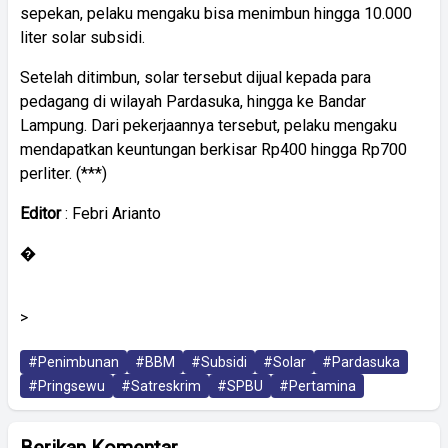
sepekan, pelaku mengaku bisa menimbun hingga 10.000
liter solar subsidi.
Setelah ditimbun, solar tersebut dijual kepada para
pedagang di wilayah Pardasuka, hingga ke Bandar
Lampung. Dari pekerjaannya tersebut, pelaku mengaku
mendapatkan keuntungan berkisar Rp400 hingga Rp700
perliter. (***)
Editor
: Febri Arianto
�
>
#Penimbunan
#BBM
#Subsidi
#Solar
#Pardasuka
#Pringsewu
#Satreskrim
#SPBU
#Pertamina