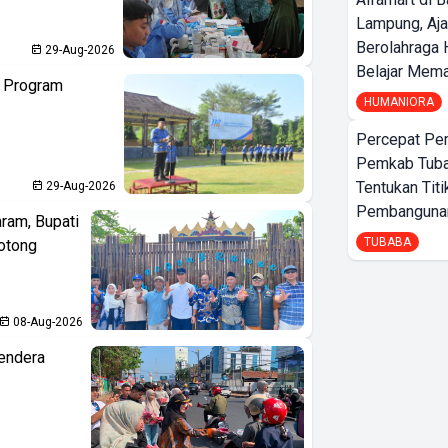
Lampung, Aj
Berolahraga 
29-Aug-2026
Belajar Mem
n Program
HUMANIORA
Percepat Pe
Pemkab Tub
Tentukan Titi
29-Aug-2026
Pembangunan
aram, Bupati
TUBABA
otong
08-Aug-2026
endera