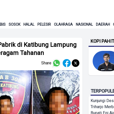
BIS
SOSOK
HALAL
PELESIR
OLAHRAGA
NASIONAL
DAERAH
KOPI PAHI
Pabrik di Katibung Lampung
 Seragam Tahanan
Share
TERPOPUL
Kunjungi Des
Triharjo Mer
Bupati Egi A