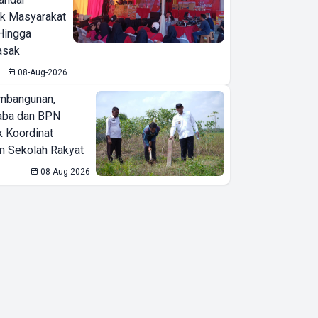
ak Masyarakat
Hingga
asak
08-Aug-2026
mbangunan,
aba dan BPN
k Koordinat
 Sekolah Rakyat
08-Aug-2026