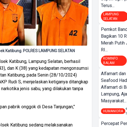
Terus...
LAMPUNG
SELATAN
Pemkot Band
Bagikan 10 R
Merah Putih
RI...
olsek Katibung. POLRES LAMPUNG SELATAN
KOMINFO
sek Katibung, Lampung Selatan, berhasil
BALAM
 (43), dan K (38) yang kedapatan mengonsumsi
Alfamart dan
tan Katibung, pada Senin (28/10/2024)
Seafood Had
 AKP Rudi S, menjelaskan ketiganya ditangkap
Alfamart di 
arkotika jenis sabu, yang dilakukan tanpa
Lampung, Aj
Masyarakat...
an pabrik onggok di Desa Tanjungan,"
HUMANIORA
Percepat Pe
Polsek Katibung sedang melaksanakan