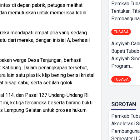
Pemkab Tub
intas di depan pabrik, petugas melihat
Tentukan Titi
 dan memutuskan untuk memeriksa lebih
Pembangunan
ereka mendapati empat pria yang sedang
TUBABA
u dari mereka, dengan inisial A, berhasil
Aisyiyah Cad
Bupati Tubab
Aisyiyah Sin
upakan warga Desa Tanjungan, berhasil
Program...
 Katibung. Dalam penangkapan tersebut,
a lain satu plastik klip bening berisi kristal
TUBABA
at hisap sabu, serta sebilah golok.
sal 114, dan Pasal 127 Undang-Undang RI
 ini, ketiga tersangka beserta barang bukti
SOROTAN
es Lampung Selatan untuk proses hukum
Pemkab Tub
Akselerasi S
Pembangunan
Semester II