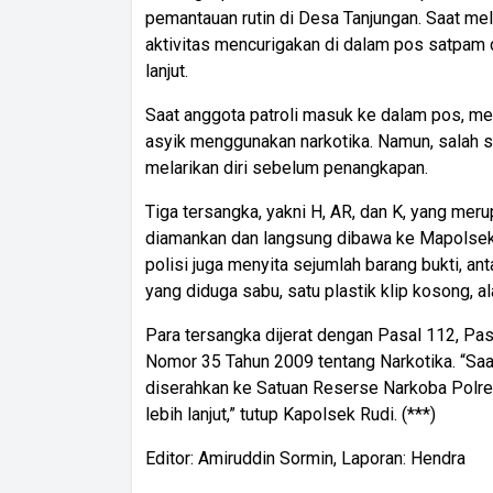
pemantauan rutin di Desa Tanjungan. Saat mel
aktivitas mencurigakan di dalam pos satpam
lanjut.
Saat anggota patroli masuk ke dalam pos, m
asyik menggunakan narkotika. Namun, salah sat
melarikan diri sebelum penangkapan.
Tiga tersangka, yakni H, AR, dan K, yang mer
diamankan dan langsung dibawa ke Mapolsek
polisi juga menyita sejumlah barang bukti, antar
yang diduga sabu, satu plastik klip kosong, al
Para tersangka dijerat dengan Pasal 112, Pa
Nomor 35 Tahun 2009 tentang Narkotika. “Saat
diserahkan ke Satuan Reserse Narkoba Polr
lebih lanjut,” tutup Kapolsek Rudi. (***)
Editor: Amiruddin Sormin, Laporan: Hendra