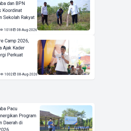
aba dan BPN
k Koordinat
 Sekolah Rakyat
1018
08-Aug-2026
re Camp 2026,
a Ajak Kader
ergi Perkuat
1002
08-Aug-2026
aba Pacu
inergikan Program
 Daerah di
 2026