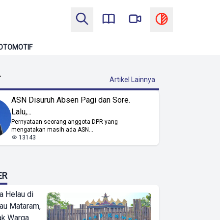
OTOMOTIF
T
Artikel Lainnya
ASN Disuruh Absen Pagi dan Sore.
Lalu,...
Pernyataan seorang anggota DPR yang
mengatakan masih ada ASN...
13143
ER
a Helau di
bau Mataram,
jak Warga