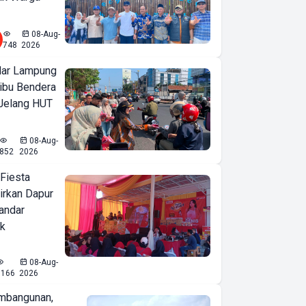
08-Aug-
748
2026
ar Lampung
ibu Bendera
 Jelang HUT
08-Aug-
852
2026
 Fiesta
irkan Dapur
Bandar
ak
08-Aug-
1166
2026
mbangunan,