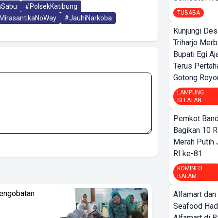
aSabu
#PolsekKatibung
TUBABA
MirasantikaNoWay
#JauhiNarkoba
Kunjungi Des
Triharjo Mer
Bupati Egi A
Terus Pertah
Gotong Royo
LAMPUNG
SELATAN
Pemkot Band
Bagikan 10 R
Merah Putih
RI ke-81
KOMINFO
BALAM
Pengobatan
Alfamart dan
Seafood Had
Alfamart di 