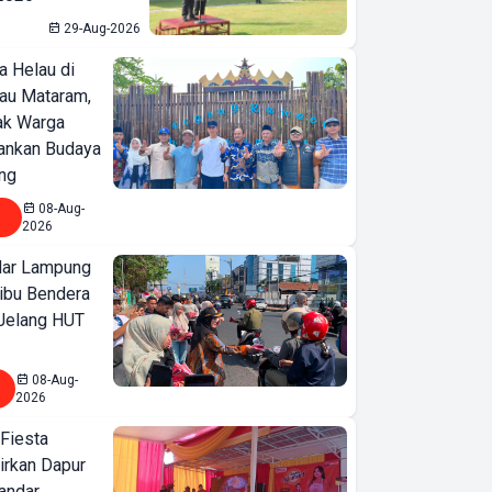
29-Aug-2026
a Helau di
bau Mataram,
jak Warga
ankan Budaya
ng
08-Aug-
2026
ar Lampung
ibu Bendera
 Jelang HUT
08-Aug-
2026
 Fiesta
irkan Dapur
Bandar