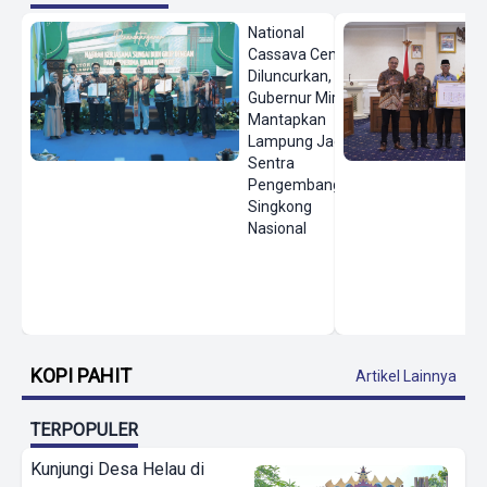
National
Cassava Center
Diluncurkan,
Gubernur Mirza
Mantapkan
Lampung Jadi
Sentra
Pengembangan
Singkong
Nasional
KOPI PAHIT
Artikel Lainnya
TERPOPULER
Kunjungi Desa Helau di