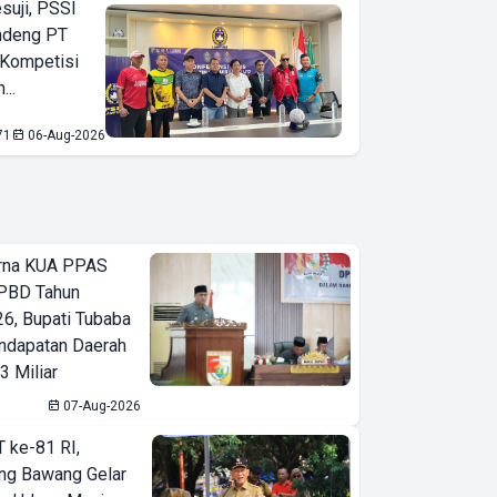
suji, PSSI
ndeng PT
 Kompetisi
...
71
06-Aug-2026
urna KUA PPAS
PBD Tahun
6, Bupati Tubaba
ndapatan Daerah
3 Miliar
07-Aug-2026
T ke-81 RI,
ng Bawang Gelar