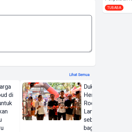
TUBABA
Lihat Semua
arga
Dukung Gerakan
ud di
Hemat Energi,
 untuk
Rodalink
kan
Lampung Hadir
u
sebagai Rumah
ru
bagi para