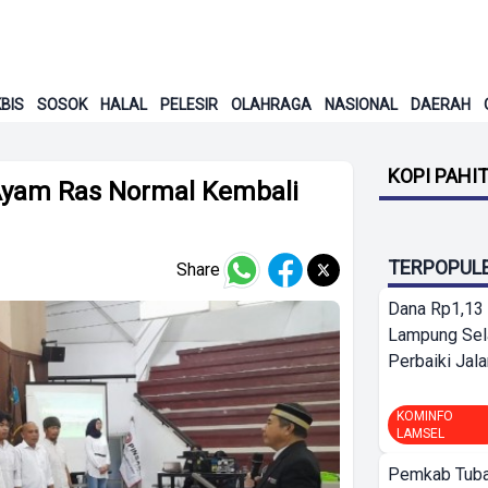
BIS
SOSOK
HALAL
PELESIR
OLAHRAGA
NASIONAL
DAERAH
KOPI PAHI
 Ayam Ras Normal Kembali
TERPOPUL
Share
Dana Rp1,13 
Lampung Sel
Perbaiki Jala
KOMINFO
LAMSEL
Pemkab Tuba