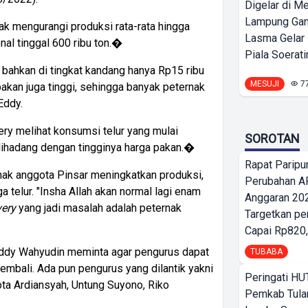
Digelar di Me
Lampung Ga
k mengurangi produksi rata-rata hingga
Lasma Gelar
nal tinggal 600 ribu ton.�
Piala Soeratin
n bahkan di tingkat kandang hanya Rp15 ribu
MESUJI
7
pakan juga tinggi, sehingga banyak peternak
Eddy.
ry melihat konsumsi telur yang mulai
SOROTAN
dihadang dengan tingginya harga pakan.�
Rapat Parip
ak anggota Pinsar meningkatkan produksi,
Perubahan A
 telur. "Insha Allah akan normal lagi enam
Anggaran 202
ery
yang jadi masalah adalah peternak
Targetkan pe
Capai Rp820,
Eddy Wahyudin meminta agar pengurus dapat
TUBABA
kembali. Ada pun pengurus yang dilantik yakni
Peringati HU
 Ardiansyah, Untung Suyono, Riko
Pemkab Tula