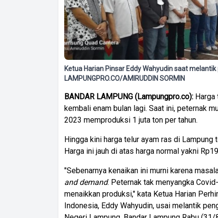
Ketua Harian Pinsar Eddy Wahyudin saat melantik
LAMPUNGPRO.CO/AMIRUDDIN SORMIN
BANDAR
LAMPUNG
(Lampungpro.co):
Harga t
kembali enam bulan lagi. Saat ini, peternak 
2023 memproduksi 1 juta ton per tahun.
Hingga kini harga telur ayam ras di Lampung t
Harga ini jauh di atas harga normal yakni Rp1
"Sebenarnya kenaikan ini murni karena masa
and
demand
. Peternak tak menyangka Covid-
menaikkan produksi," kata Ketua Harian Perh
Indonesia, Eddy Wahyudin, usai melantik pen
Negeri Lampung, Bandar Lampung Rabu (31/