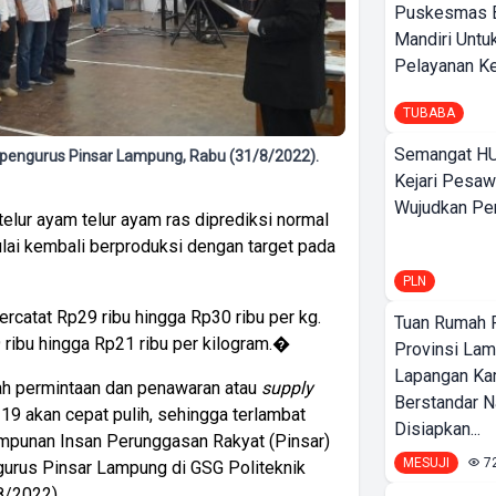
Puskesmas 
Mandiri Untu
Pelayanan Ke
TUBABA
Semangat HU
 pengurus Pinsar Lampung, Rabu (31/8/2022).
Kejari Pesaw
Wujudkan Per
elur ayam telur ayam ras diprediksi normal
mulai kembali berproduksi dengan target pada
PLN
ercatat Rp29 ribu hingga Rp30 ribu per kg.
Tuan Rumah P
9 ribu hingga Rp21 ribu per kilogram.�
Provinsi Lam
Lapangan K
lah permintaan dan penawaran atau
supply
Berstandar N
19 akan cepat pulih, sehingga terlambat
Disiapkan...
impunan Insan Perunggasan Rakyat (Pinsar)
MESUJI
7
gurus Pinsar Lampung di GSG Politeknik
8/2022).