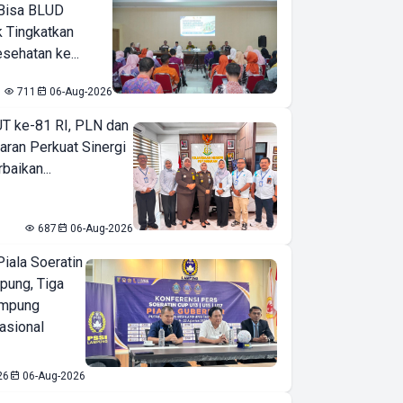
Bisa BLUD
k Tingkatkan
sehatan ke...
711
06-Aug-2026
T ke-81 RI, PLN dan
aran Perkuat Sinergi
baikan...
687
06-Aug-2026
iala Soeratin
pung, Tiga
ampung
asional
26
06-Aug-2026