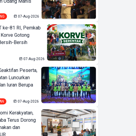
m Udang Manis
NG
07-Aug-2026
T ke-81 RI, Pemkab
 Korve Gotong
ersih-Bersih
07-Aug-2026
Keaktifan Peserta,
tan Luncurkan
lan Iuran Berupa
AN
07-Aug-2026
omi Kerakyatan,
ba Terus Dorong
nakan dan
KUR