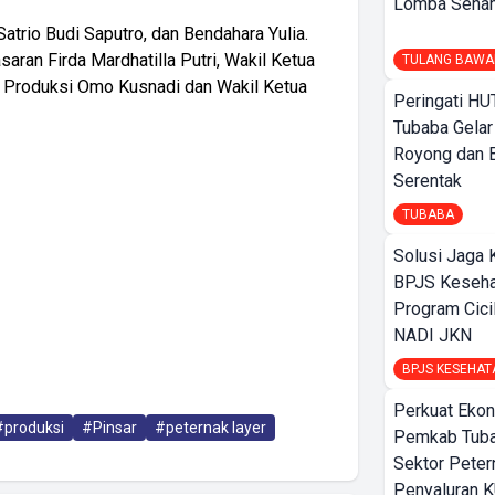
Lomba Sena
atrio Budi Saputro, dan Bendahara Yulia.
ran Firda Mardhatilla Putri, Wakil Ketua
TULANG BAWA
g Produksi Omo Kusnadi dan Wakil Ketua
Peringati HU
Tubaba Gelar
Royong dan B
Serentak
TUBABA
Solusi Jaga 
BPJS Keseha
Program Cici
NADI JKN
BPJS KESEHAT
Perkuat Ekon
#produksi
#Pinsar
#peternak layer
Pemkab Tuba
Sektor Peter
Penyaluran 