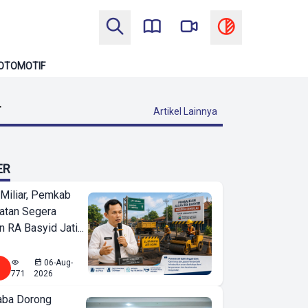
OTOMOTIF
T
Artikel Lainnya
ER
Miliar, Pemkab
atan Segera
n RA Basyid Jati...
06-Aug-
771
2026
ba Dorong