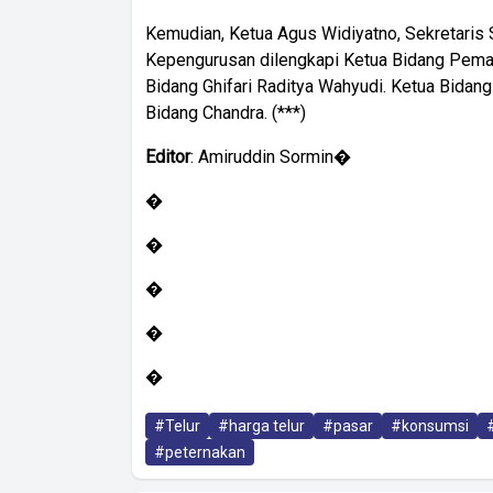
Kemudian, Ketua Agus Widiyatno, Sekretaris S
Kepengurusan dilengkapi Ketua Bidang Pemasa
Bidang Ghifari Raditya Wahyudi. Ketua Bidan
Bidang Chandra. (***)
Editor
: Amiruddin Sormin�
�
�
�
�
�
#Telur
#harga telur
#pasar
#konsumsi
#peternakan