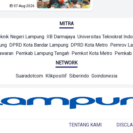
07-Aug-2026
MITRA
eknik Negeri Lampung
IIB Darmajaya
Universitas Teknokrat Ind
ung
DPRD Kota Bandar Lampung
DPRD Kota Metro
Pemrov L
awaran
Pemkab Lampung Tengah
Pemkot Kota Metro
Pemkab 
NETWORK
Suaradotcom
Klikpositif
Siberindo
Goindonesia
TENTANG KAMI
DISCLA