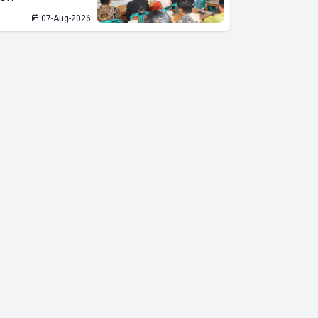
07-Aug-2026
Stabilitas
Ekonomi
Terjaga di
Tengah
Gejolak Global,
Kabid OKK