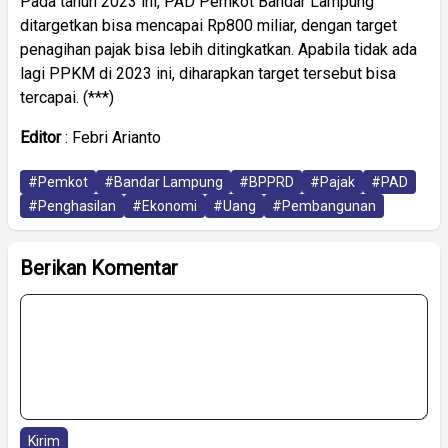
Pada tahun 2023 ini, PAD Pemkot Bandar Lampung
ditargetkan bisa mencapai Rp800 miliar, dengan target
penagihan pajak bisa lebih ditingkatkan. Apabila tidak ada
lagi PPKM di 2023 ini, diharapkan target tersebut bisa
tercapai. (***)
Editor
: Febri Arianto
#Pemkot
#Bandar Lampung
#BPPRD
#Pajak
#PAD
#Penghasilan
#Ekonomi
#Uang
#Pembangunan
Berikan Komentar
Kirim