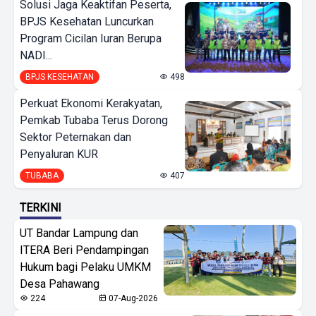
Solusi Jaga Keaktifan Peserta,
BPJS Kesehatan Luncurkan
Program Cicilan Iuran Berupa
NADI...
BPJS KESEHATAN
498
Perkuat Ekonomi Kerakyatan,
Pemkab Tubaba Terus Dorong
Sektor Peternakan dan
Penyaluran KUR
TUBABA
407
TERKINI
UT Bandar Lampung dan
ITERA Beri Pendampingan
Hukum bagi Pelaku UMKM
Desa Pahawang
224
07-Aug-2026