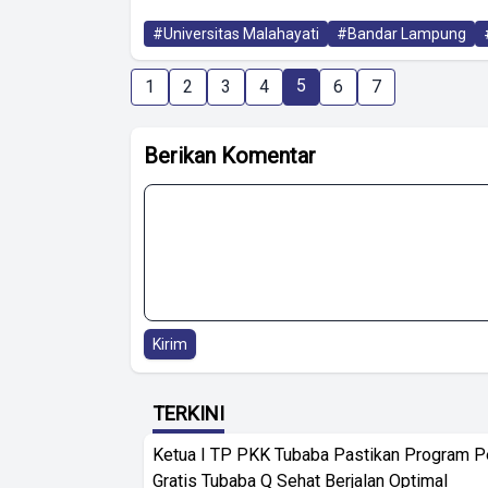
#Universitas Malahayati
#Bandar Lampung
5
1
2
3
4
6
7
Berikan Komentar
Kirim
TERKINI
Ketua I TP PKK Tubaba Pastikan Program 
Gratis Tubaba Q Sehat Berjalan Optimal