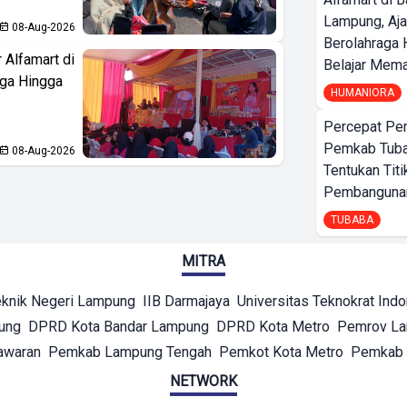
Lampung, Aj
08-Aug-2026
Berolahraga 
 Alfamart di
Belajar Mem
aga Hingga
HUMANIORA
Percepat Pe
Pemkab Tub
08-Aug-2026
Tentukan Titi
Pembangunan
TUBABA
MITRA
eknik Negeri Lampung
IIB Darmajaya
Universitas Teknokrat Ind
ung
DPRD Kota Bandar Lampung
DPRD Kota Metro
Pemrov L
awaran
Pemkab Lampung Tengah
Pemkot Kota Metro
Pemkab 
NETWORK