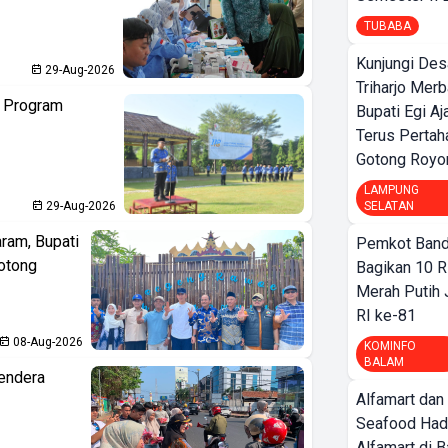
TUBABA
Kunjungi Des
29-Aug-2026
Triharjo Mer
n Program
Bupati Egi A
Terus Pertah
Gotong Royo
LAMPUNG
29-Aug-2026
SELATAN
aram, Bupati
Pemkot Band
otong
Bagikan 10 R
Merah Putih
RI ke-81
08-Aug-2026
KOMINFO
BALAM
endera
Alfamart dan
Seafood Had
Alfamart di 