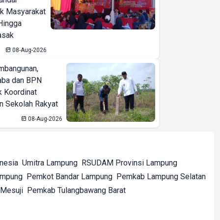
ak Masyarakat
Hingga
asak
08-Aug-2026
mbangunan,
aba dan BPN
k Koordinat
 Sekolah Rakyat
08-Aug-2026
onesia
Umitra Lampung
RSUDAM Provinsi Lampung
ampung
Pemkot Bandar Lampung
Pemkab Lampung Selatan
Mesuji
Pemkab Tulangbawang Barat