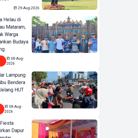
29-Aug-2026
a Helau di
bau Mataram,
jak Warga
ankan Budaya
ng
08-Aug-
2026
ar Lampung
ibu Bendera
 Jelang HUT
08-Aug-
2026
 Fiesta
irkan Dapur
Bandar