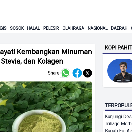
BIS
SOSOK
HALAL
PELESIR
OLAHRAGA
NASIONAL
DAERAH
KOPI PAHI
ahayati Kembangkan Minuman
 Stevia, dan Kolagen
Share
TERPOPUL
Kunjungi Des
Triharjo Mer
Bupati Egi A