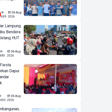
08-Aug-
609
2026
ar Lampung
ibu Bendera
 Jelang HUT
08-Aug-
685
2026
 Fiesta
irkan Dapur
Bandar
ak
08-Aug-
1003
2026
mbangunan,