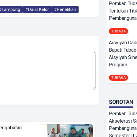
Pemkab Tub
#Lampung
#Daun Kelor
#Penelitian
Tentukan Titi
Pembangunan
TUBABA
Aisyiyah Cad
Bupati Tubab
Aisyiyah Sin
Program...
TUBABA
SOROTAN
Pemkab Tub
Akselerasi S
Pengobatan
Pembangunan
Semester II