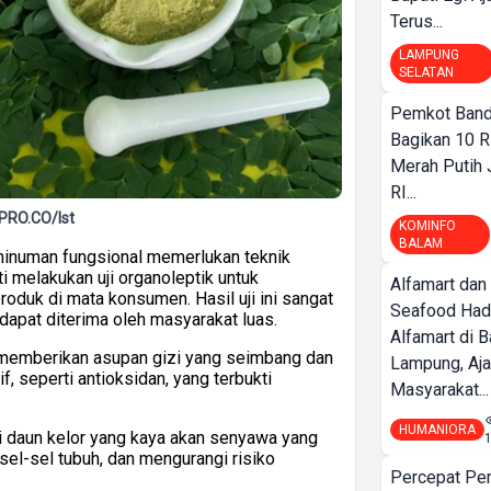
Terus...
LAMPUNG
SELATAN
Pemkot Band
Bagikan 10 R
Merah Putih
RI...
PRO.CO/Ist
KOMINFO
BALAM
minuman fungsional memerlukan teknik
iti melakukan uji organoleptik untuk
Alfamart dan
oduk di mata konsumen. Hasil uji ini sangat
Seafood Had
dapat diterima oleh masyarakat luas.
Alfamart di 
memberikan asupan gizi yang seimbang dan
Lampung, Aj
 seperti antioksidan, yang terbukti
Masyarakat...
HUMANIORA
ri daun kelor yang kaya akan senyawa yang
el-sel tubuh, dan mengurangi risiko
Percepat Pe