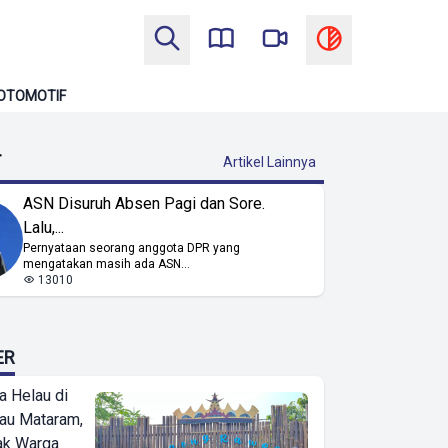
OTOMOTIF
T
Artikel Lainnya
ASN Disuruh Absen Pagi dan Sore.
Lalu,...
Pernyataan seorang anggota DPR yang
mengatakan masih ada ASN...
13010
ER
a Helau di
bau Mataram,
jak Warga