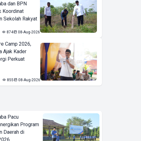
aba dan BPN
k Koordinat
 Sekolah Rakyat
874
08-Aug-2026
re Camp 2026,
a Ajak Kader
ergi Perkuat
855
08-Aug-2026
aba Pacu
inergikan Program
 Daerah di
 2026