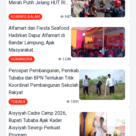
Merah Putih Jelang HUT RI...
KOMINFO BALAM
947
Alfamart dan Fiesta Seafood
Hadirkan Dapur Alfamart di
Bandar Lampung, Ajak
Masyarakat...
HUMANIORA
1249
Percepat Pembangunan, Pemkab
Tubaba dan BPN Tentukan Titik
Koordinat Pembangunan Sekolah
Rakyat
TUBABA
1091
Aisyiyah Cadre Camp 2026,
Bupati Tubaba Ajak Kader
Aisyiyah Sinergi Perkuat
Program...