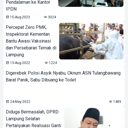
Pendalaman ke Kantor
IPDN
15-Aug-2023
3024
Percepat Zero PMK,
Inspektorat Kementan
Bantu Awasi Vaksinasi
dan Persebaran Ternak di
Lampung
13-Aug-2022
1224
Digerebek Polisi Asyik Nyabu, Oknum ASN Tulangbawang
Barat Panik, Sabu Dibuang ke Toilet
24-May-2022
1489
Diduga Bermasalah, DPRD
Lampung Selatan
Pertanyakan Realisasi Ganti