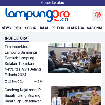
Geser ke atas
NEWS
EKBIS
SOSOK
HALAL
PELESIR
OLAHRAGA
NASIONAL
INSPEKTORAT
Tim Inspektorat
Lampung Sambangi
Pemkab Lampung
Selatan, Tekankan
Netralitas ASN Jelang
Pilkada 2024
26-Nov-2024
29441
Gandeng Kejaksaan, Pj
Bupati Tulang Bawang
Barat Siap Laksanakan