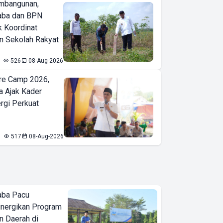
mbangunan,
aba dan BPN
k Koordinat
 Sekolah Rakyat
526
08-Aug-2026
re Camp 2026,
a Ajak Kader
ergi Perkuat
517
08-Aug-2026
aba Pacu
inergikan Program
 Daerah di