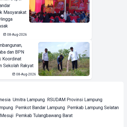
Bandar
ak Masyarakat
Hingga
asak
08-Aug-2026
mbangunan,
aba dan BPN
k Koordinat
 Sekolah Rakyat
08-Aug-2026
onesia
Umitra Lampung
RSUDAM Provinsi Lampung
ampung
Pemkot Bandar Lampung
Pemkab Lampung Selatan
Mesuji
Pemkab Tulangbawang Barat