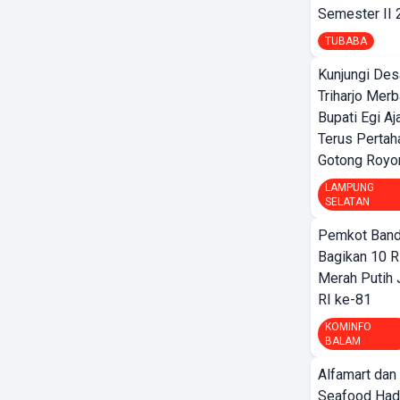
Semester II
TUBABA
Kunjungi Des
Triharjo Mer
Bupati Egi A
Terus Pertah
Gotong Royo
LAMPUNG
SELATAN
Pemkot Band
Bagikan 10 R
Merah Putih
RI ke-81
KOMINFO
BALAM
Alfamart dan
Seafood Had