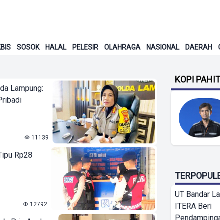
BIS
SOSOK
HALAL
PELESIR
OLAHRAGA
NASIONAL
DAERAH
KOPI PAHI
lda Lampung:
Pribadi
11139
Tipu Rp28
TERPOPUL
UT Bandar L
12792
ITERA Beri
Pendamping