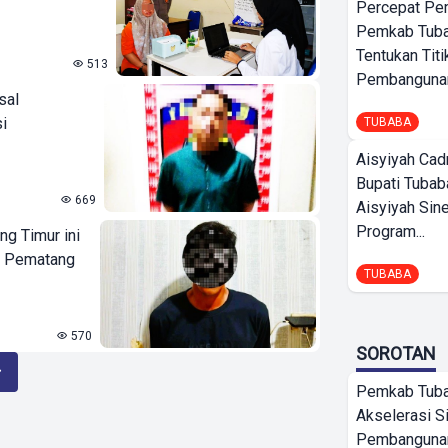
Percepat Pe
Pemkab Tub
Tentukan Titi
513
Pembangunan
sal
i
TUBABA
Aisyiyah Cad
Bupati Tubab
669
Aisyiyah Sin
Program...
g Timur ini
g Pematang
TUBABA
570
SOROTAN
Pemkab Tub
Akselerasi S
Pembangunan