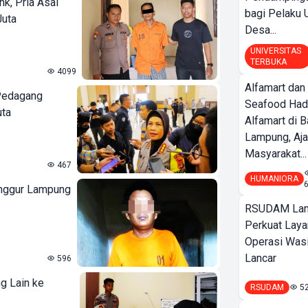
k, Pria Asal
bagi Pelak
Juta
Desa...
UNIVERSITAS
TERBUKA
4099
Alfamart dan
 Pedagang
Seafood Had
uta
Alfamart di 
Lampung, Aj
Masyarakat...
467
HUMANIORA
Punggur Lampung
RSUDAM La
Perkuat Laya
Operasi Wasi
Lancar
596
ng Lain ke
RSUDAM
5