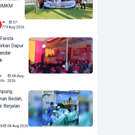
u UMKM
07-
779
Aug-2026
 Fiesta
irkan Dapur
Bandar
ak
08-Aug-
606
2026
mpung
nan Bedah,
r Berjalan
28
08-Aug-2026