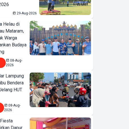
 2026
29-Aug-2026
a Helau di
bau Mataram,
jak Warga
ankan Budaya
ng
08-Aug-
2026
ar Lampung
ibu Bendera
 Jelang HUT
08-Aug-
2026
 Fiesta
irkan Dapur