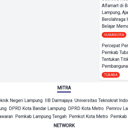
Alfamart di 
Lampung, Aj
Berolahraga 
Belajar Mem
HUMANIORA
Percepat Pe
Pemkab Tub
Tentukan Titi
Pembangunan
TUBABA
MITRA
eknik Negeri Lampung
IIB Darmajaya
Universitas Teknokrat Ind
ung
DPRD Kota Bandar Lampung
DPRD Kota Metro
Pemrov L
awaran
Pemkab Lampung Tengah
Pemkot Kota Metro
Pemkab 
NETWORK