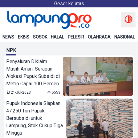
Geser ke atas
NEWS
EKBIS
SOSOK
HALAL
PELESIR
OLAHRAGA
NASIONAL
NPK
Penyaluran Diklaim
Masih Aman, Serapan
Alokasi Pupuk Subsidi di
Metro Capai 100 Persen
21-Jul-2023
5553
Pupuk Indonesia Siapkan
47.250 Ton Pupuk
Bersubsidi untuk
Lampung, Stok Cukup Tiga
Minggu