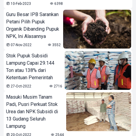
10-Feb-2023
6398
Guru Besar IPB Sarankan
Petani Pilih Pupuk
Organik Dibanding Pupuk
NPK, Ini Alasannya
07-Nov-2022
3552
Stok Pupuk Subsidi
Lampung Capai 29.144
Ton atau 138% dari
Ketentuan Pemerintah
27-Oct-2022
2716
Masuki Musim Tanam
Padi, Pusri Perkuat Stok
Urea dan NPK Subsidi di
13 Gudang Seluruh
Lampung
20-Oct-2022
2544