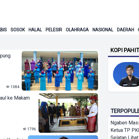
BIS
SOSOK
HALAL
PELESIR
OLAHRAGA
NASIONAL
DAERAH
KOPI PAHI
mpung
1084
Haul ke Makam
TERPOPUL
Ngaben Massa
1796
Ketua TP PK
Selatan Lihat