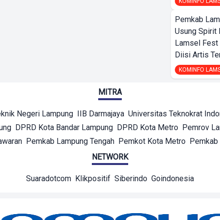
KOMINFO LAM
Pemkab Lamp
Usung Spirit 
Lamsel Fest 
Diisi Artis T
KOMINFO LAM
MITRA
eknik Negeri Lampung
IIB Darmajaya
Universitas Teknokrat Ind
ung
DPRD Kota Bandar Lampung
DPRD Kota Metro
Pemrov L
awaran
Pemkab Lampung Tengah
Pemkot Kota Metro
Pemkab 
NETWORK
Suaradotcom
Klikpositif
Siberindo
Goindonesia