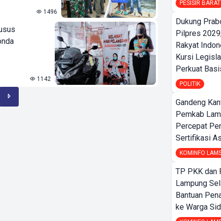
PESISIR BARAT
1496
Dukung Prab
husus
Pilpres 2029,
onda
Rakyat Indon
Kursi Legisla
Perkuat Bas
1142
POLITIK
Gandeng Kant
Pemkab Lamp
Percepat Pe
Sertifikasi A
KOMINFO LAM
TP PKK dan
Lampung Sela
Bantuan Pena
ke Warga Si