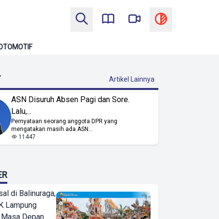
OTOMOTIF
T
Artikel Lainnya
ASN Disuruh Absen Pagi dan Sore.
Lalu,...
Pernyataan seorang anggota DPR yang
mengatakan masih ada ASN...
11447
ER
l di Balinuraga,
K Lampung
 Masa Depan...