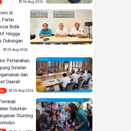
06-Aug-2026
owo di
 Partai
esia Bidik
tif Hingga
is Dukungan
05-Aug-2026
or Pertanahan,
ung Selatan
ngamanan dan
set Daerah
SEL
05-Aug-2026
 Pemkab
tan Salurkan
nganan Stunting
domulyo