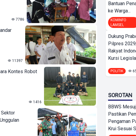
Bantuan Pena
ke Warga...
7786
KOMINFO
LAMSEL
andar
Dukung Prab
Pilpres 2029,
Rakyat Indon
Kursi Legislat
11397
uara Kontes Robot
POLITIK
6
SOROTAN
1416
BBWS Mesuj
 Sektor
Pastikan Pe
 Unggulan
Pengaman Pan
Krui Sesuai S