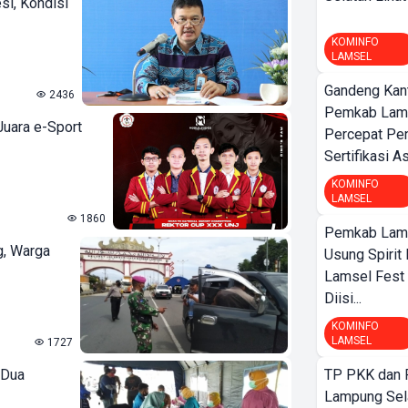
i, Kondisi
KOMINFO
LAMSEL
Gandeng Kant
2436
Pemkab Lamp
Juara e-Sport
Percepat Pe
Sertifikasi A
KOMINFO
LAMSEL
1860
Pemkab Lamp
, Warga
Usung Spirit 
Lamsel Fest 
Diisi...
KOMINFO
LAMSEL
1727
 Dua
TP PKK dan
Lampung Sela