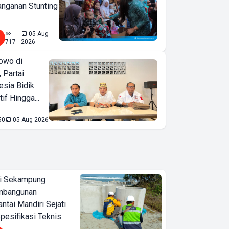
nganan Stunting
05-Aug-
717
2026
owo di
 Partai
esia Bidik
if Hingga...
50
05-Aug-2026
i Sekampung
mbangunan
tai Mandiri Sejati
pesifikasi Teknis