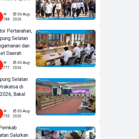
05-Aug-
788
2026
or Pertanahan,
ung Selatan
ngamanan dan
set Daerah
05-Aug-
777
2026
ung Selatan
Krakatoa di
2026, Bakal
05-Aug-
755
2026
 Pemkab
tan Salurkan