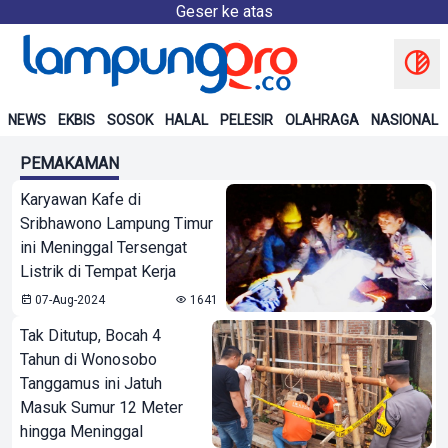
Geser ke atas
NEWS
EKBIS
SOSOK
HALAL
PELESIR
OLAHRAGA
NASIONAL
PEMAKAMAN
Karyawan Kafe di
Sribhawono Lampung Timur
ini Meninggal Tersengat
Listrik di Tempat Kerja
07-Aug-2024
1641
Tak Ditutup, Bocah 4
Tahun di Wonosobo
Tanggamus ini Jatuh
Masuk Sumur 12 Meter
hingga Meninggal