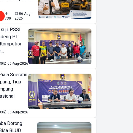
06-Aug-
730
2026
suji, PSSI
ndeng PT
 Kompetisi
...
30
06-Aug-2026
iala Soeratin
pung, Tiga
ampung
asional
83
06-Aug-2026
ba Dorong
Bisa BLUD