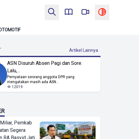
OTOMOTIF
T
Artikel Lainnya
ASN Disuruh Absen Pagi dan Sore.
Lalu,...
Pernyataan seorang anggota DPR yang
mengatakan masih ada ASN...
12019
ER
Miliar, Pemkab
atan Segera
n RA Basyid Jati...