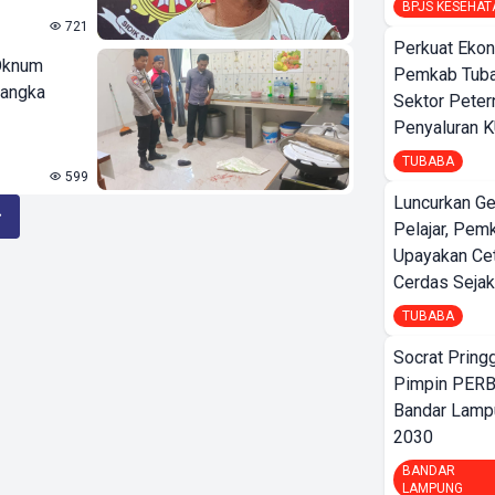
BPJS KESEHAT
721
Perkuat Ekon
 Oknum
Pemkab Tuba
sangka
Sektor Peter
Penyaluran 
TUBABA
599
Luncurkan G
Pelajar, Pem
Upayakan Ce
Cerdas Sejak
TUBABA
Socrat Pring
Pimpin PERB
Bandar Lamp
2030
BANDAR
LAMPUNG