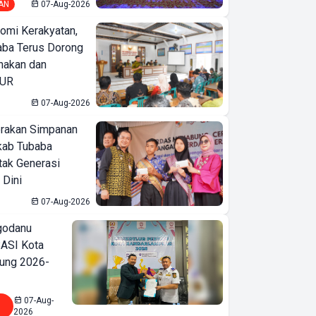
AN
07-Aug-2026
omi Kerakyatan,
ba Terus Dorong
nakan dan
KUR
07-Aug-2026
erakan Simpanan
kab Tubaba
tak Generasi
 Dini
07-Aug-2026
godanu
ASI Kota
ung 2026-
07-Aug-
2026