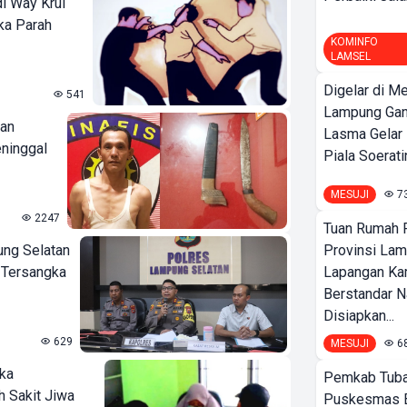
di Way Krui
uka Parah
KOMINFO
LAMSEL
Digelar di Me
541
Lampung Ga
ban
Lasma Gelar
ninggal
Piala Soeratin
MESUJI
7
2247
Tuan Rumah P
ung Selatan
Provinsi Lam
 Tersangka
Lapangan K
Berstandar N
Disiapkan...
629
MESUJI
6
ka
Pemkab Tuba
h Sakit Jiwa
Puskesmas 