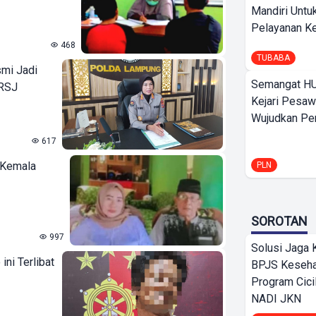
Mandiri Untu
Pelayanan Ke
468
TUBABA
mi Jadi
Semangat HU
 RSJ
Kejari Pesaw
Wujudkan Per
617
g Kemala
PLN
SOROTAN
997
Solusi Jaga 
ini Terlibat
BPJS Keseha
Program Cici
NADI JKN