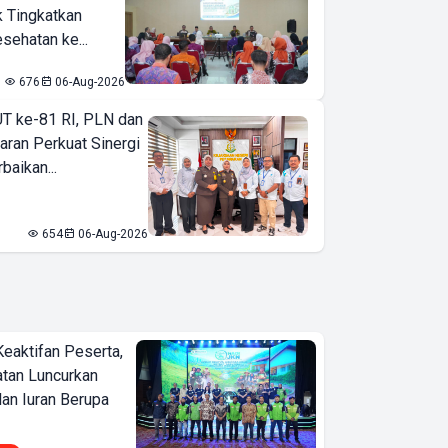
k Tingkatkan
sehatan ke...
676
06-Aug-2026
T ke-81 RI, PLN dan
aran Perkuat Sinergi
baikan...
654
06-Aug-2026
Keaktifan Peserta,
tan Luncurkan
lan Iuran Berupa