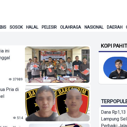
BIS
SOSOK
HALAL
PELESIR
OLAHRAGA
NASIONAL
DAERAH
KOPI PAHI
a ini
nggal
37989
ua Pria di
el
TERPOPUL
Dana Rp1,13 
514
Lampung Sel
Perbaiki Jala