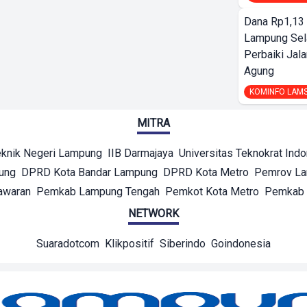
Dana Rp1,13 
Lampung Sel
Perbaiki Jala
Agung
KOMINFO LAM
MITRA
eknik Negeri Lampung
IIB Darmajaya
Universitas Teknokrat Ind
ung
DPRD Kota Bandar Lampung
DPRD Kota Metro
Pemrov L
awaran
Pemkab Lampung Tengah
Pemkot Kota Metro
Pemkab 
NETWORK
Suaradotcom
Klikpositif
Siberindo
Goindonesia