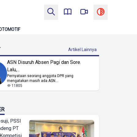
OTOMOTIF
T
Artikel Lainnya
ASN Disuruh Absen Pagi dan Sore.
Lalu,...
Pernyataan seorang anggota DPR yang
mengatakan masih ada ASN...
11805
ER
suji, PSSI
ndeng PT
 Kompetisi