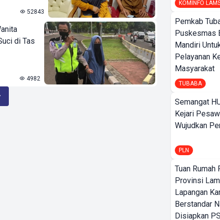
KOMINFO LAM
52843
Pemkab Tuba
anita
Puskesmas 
uci di Tas
Mandiri Untu
Pelayanan K
Masyarakat
4982
TUBABA
Semangat HU
Kejari Pesaw
Wujudkan Per
PLN
Tuan Rumah P
Provinsi Lam
Lapangan K
Berstandar N
Disiapkan PS