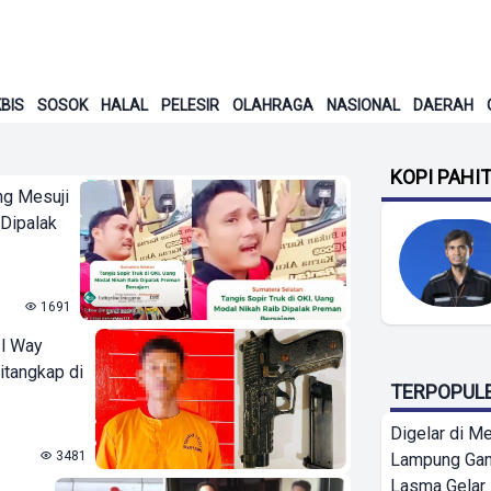
BIS
SOSOK
HALAL
PELESIR
OLAHRAGA
NASIONAL
DAERAH
KOPI PAHI
ng Mesuji
 Dipalak
1691
sl Way
itangkap di
TERPOPUL
Digelar di Me
3481
Lampung Ga
Lasma Gelar