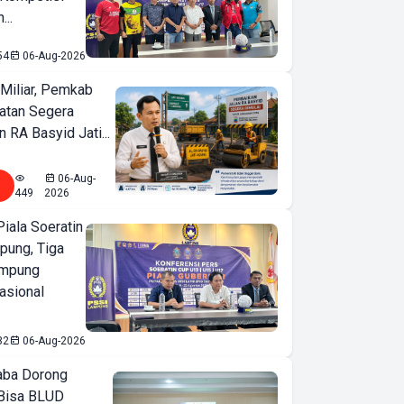
...
54
06-Aug-2026
Miliar, Pemkab
atan Segera
n RA Basyid Jati...
06-Aug-
449
2026
iala Soeratin
pung, Tiga
ampung
asional
32
06-Aug-2026
ba Dorong
Bisa BLUD