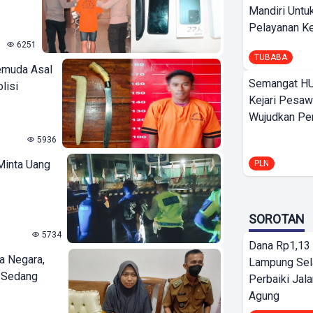
Mandiri Untu
Pelayanan Ke
6251
TUBABA
emuda Asal
Semangat HU
lisi
Kejari Pesaw
Wujudkan Per
5936
Minta Uang
PLN
SOROTAN
5734
Dana Rp1,13 
a Negara,
Lampung Sel
l Sedang
Perbaiki Jala
Agung