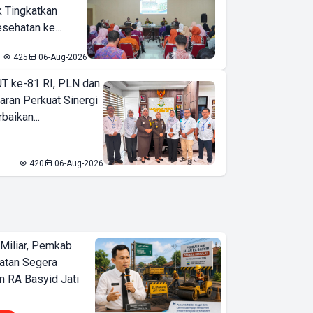
k Tingkatkan
sehatan ke...
425
06-Aug-2026
T ke-81 RI, PLN dan
aran Perkuat Sinergi
baikan...
420
06-Aug-2026
Miliar, Pemkab
atan Segera
n RA Basyid Jati