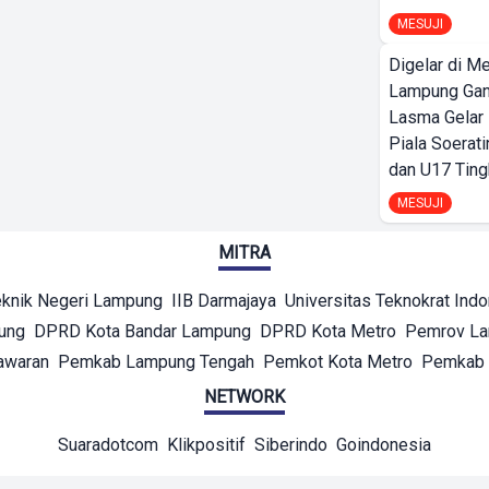
MESUJI
Digelar di Me
Lampung Ga
Lasma Gelar
Piala Soerati
dan U17 Ting
MESUJI
MITRA
eknik Negeri Lampung
IIB Darmajaya
Universitas Teknokrat Ind
ung
DPRD Kota Bandar Lampung
DPRD Kota Metro
Pemrov L
awaran
Pemkab Lampung Tengah
Pemkot Kota Metro
Pemkab 
NETWORK
Suaradotcom
Klikpositif
Siberindo
Goindonesia