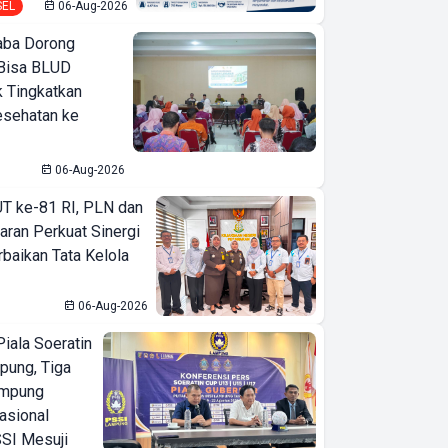
SEL
06-Aug-2026
ba Dorong
Bisa BLUD
k Tingkatkan
esehatan ke
06-Aug-2026
T ke-81 RI, PLN dan
aran Perkuat Sinergi
baikan Tata Kelola
06-Aug-2026
iala Soeratin
pung, Tiga
ampung
asional
SI Mesuji