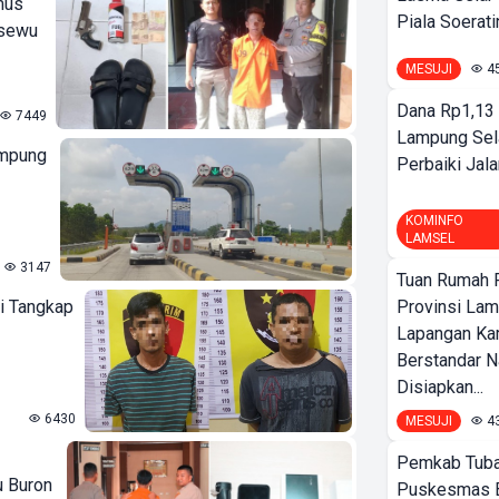
mus
Piala Soeratin
gsewu
MESUJI
4
Dana Rp1,13 
7449
Lampung Sel
ampung
Perbaiki Jala
KOMINFO
LAMSEL
3147
Tuan Rumah P
i Tangkap
Provinsi Lam
Lapangan K
Berstandar N
Disiapkan...
6430
MESUJI
4
Pemkab Tuba
u Buron
Puskesmas 