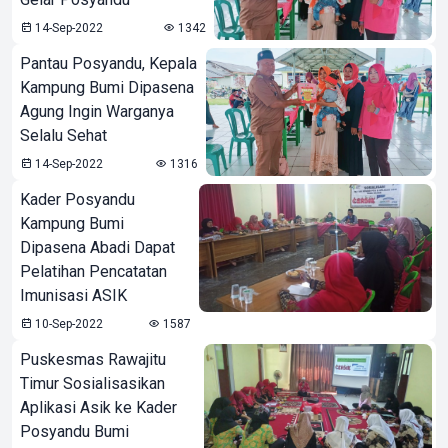
14-Sep-2022
1342
Pantau Posyandu, Kepala
Kampung Bumi Dipasena
Agung Ingin Warganya
Selalu Sehat
14-Sep-2022
1316
Kader Posyandu
Kampung Bumi
Dipasena Abadi Dapat
Pelatihan Pencatatan
Imunisasi ASIK
10-Sep-2022
1587
Puskesmas Rawajitu
Timur Sosialisasikan
Aplikasi Asik ke Kader
Posyandu Bumi