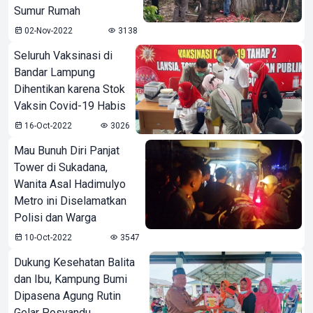
Sumur Rumah
02-Nov-2022
3138
Seluruh Vaksinasi di
Bandar Lampung
Dihentikan karena Stok
Vaksin Covid-19 Habis
16-Oct-2022
3026
Mau Bunuh Diri Panjat
Tower di Sukadana,
Wanita Asal Hadimulyo
Metro ini Diselamatkan
Polisi dan Warga
10-Oct-2022
3547
Dukung Kesehatan Balita
dan Ibu, Kampung Bumi
Dipasena Agung Rutin
Gelar Posyandu