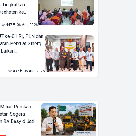
k Tingkatkan
sehatan ke...
447
06-Aug-2026
T ke-81 RI, PLN dan
aran Perkuat Sinergi
baikan...
437
06-Aug-2026
Miliar, Pemkab
atan Segera
n RA Basyid Jati