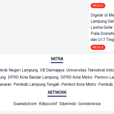
MESUJI
Digelar di Me
Lampung Ga
Lasma Gelar
Piala Soerati
dan U17 Ting
MESUJI
MITRA
eknik Negeri Lampung
IIB Darmajaya
Universitas Teknokrat Ind
ung
DPRD Kota Bandar Lampung
DPRD Kota Metro
Pemrov L
awaran
Pemkab Lampung Tengah
Pemkot Kota Metro
Pemkab 
NETWORK
Suaradotcom
Klikpositif
Siberindo
Goindonesia