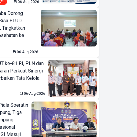
SEL
06-Aug-2026
ba Dorong
Bisa BLUD
k Tingkatkan
esehatan ke
06-Aug-2026
T ke-81 RI, PLN dan
aran Perkuat Sinergi
baikan Tata Kelola
06-Aug-2026
iala Soeratin
pung, Tiga
ampung
asional
SI Mesuji