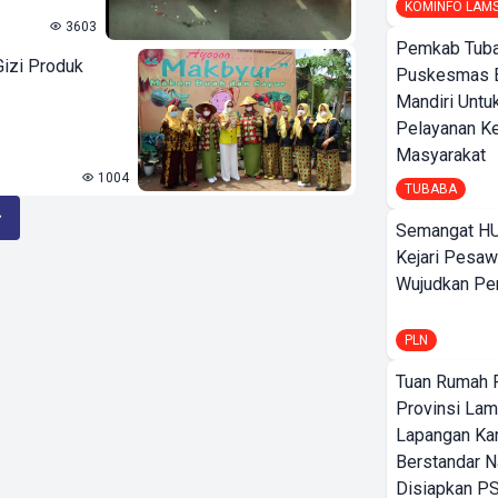
KOMINFO LAM
3603
Pemkab Tuba
izi Produk
Puskesmas 
Mandiri Untu
Pelayanan K
Masyarakat
1004
TUBABA
Semangat HU
Kejari Pesaw
Wujudkan Per
PLN
Tuan Rumah P
Provinsi Lam
Lapangan K
Berstandar N
Disiapkan PS