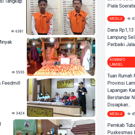
isi Tangkap
Piala Soeratin
MESUJI
4
Dana Rp1,13 
6381
Lampung Sel
Minyak
Perbaiki Jala
KOMINFO
LAMSEL
5595
Tuan Rumah P
 Feedmill
Provinsi Lam
Lapangan K
Berstandar N
Disiapkan...
3424
MESUJI
4
l
Pemkab Tuba
Puskesmas 