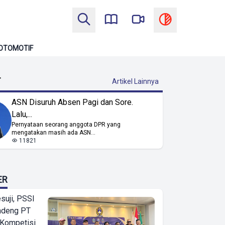
OTOMOTIF
T
Artikel Lainnya
ASN Disuruh Absen Pagi dan Sore.
Lalu,...
Pernyataan seorang anggota DPR yang
mengatakan masih ada ASN...
11821
ER
suji, PSSI
ndeng PT
 Kompetisi