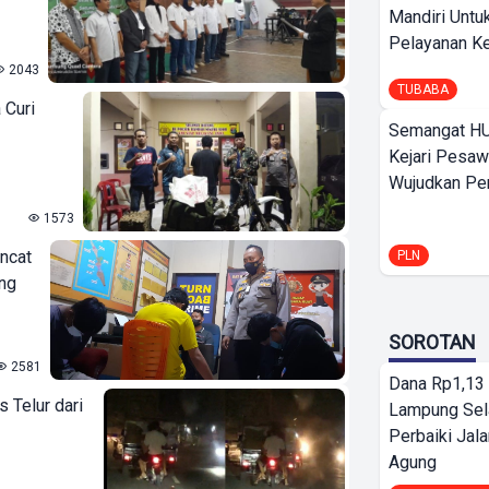
Mandiri Untu
Pelayanan Ke
2043
TUBABA
 Curi
Semangat HU
Kejari Pesaw
Wujudkan Per
1573
oncat
PLN
ang
SOROTAN
2581
Dana Rp1,13 
 Telur dari
Lampung Sel
Perbaiki Jala
Agung