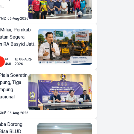
...
76
06-Aug-2026
Miliar, Pemkab
atan Segera
n RA Basyid Jati...
06-Aug-
468
2026
iala Soeratin
pung, Tiga
ampung
asional
50
06-Aug-2026
ba Dorong
Bisa BLUD