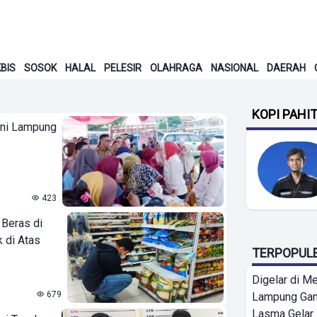
BIS
SOSOK
HALAL
PELESIR
OLAHRAGA
NASIONAL
DAERAH
KOPI PAHI
eni Lampung
423
Beras di
 di Atas
TERPOPUL
Digelar di Me
679
Lampung Ga
Lasma Gelar