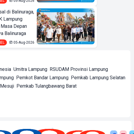
SEL
05-Aug-2026
l di Balinuraga,
K Lampung
t Masa Depan
a Balinuraga
SEL
05-Aug-2026
onesia
Umitra Lampung
RSUDAM Provinsi Lampung
ampung
Pemkot Bandar Lampung
Pemkab Lampung Selatan
Mesuji
Pemkab Tulangbawang Barat