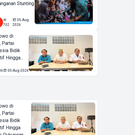
nganan Stunting
05-Aug-
702
2026
owo di
 Partai
esia Bidik
if Hingga...
36
05-Aug-2026
owo di
 Partai
esia Bidik
tif Hingga
is Dukungan