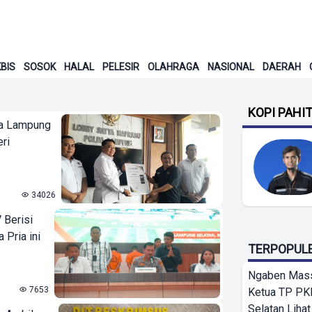
BIS
SOSOK
HALAL
PELESIR
OLAHRAGA
NASIONAL
DAERAH
KOPI PAHI
ga Lampung
ri
34026
 Berisi
 Pria ini
TERPOPUL
Ngaben Massa
7653
Ketua TP PK
Selatan Lihat