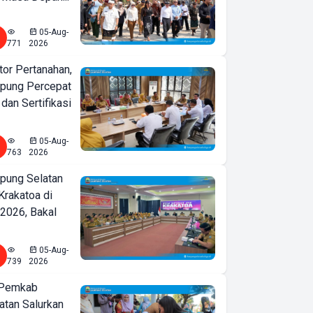
05-Aug-
771
2026
or Pertanahan,
pung Percepat
an Sertifikasi
05-Aug-
763
2026
ung Selatan
Krakatoa di
2026, Bakal
05-Aug-
739
2026
 Pemkab
tan Salurkan