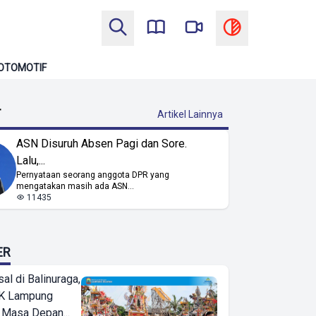
OTOMOTIF
T
Artikel Lainnya
ASN Disuruh Absen Pagi dan Sore.
Lalu,...
Pernyataan seorang anggota DPR yang
mengatakan masih ada ASN...
11435
ER
l di Balinuraga,
K Lampung
 Masa Depan...