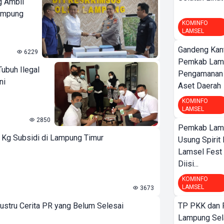
g Ambil
Lampung
KOMINFO
LAMSEL
Gandeng Kant
6229
Pemkab Lam
ubuh Ilegal
Pengamanan d
ni
Aset Daerah
KOMINFO
LAMSEL
2850
Pemkab Lamp
3 Kg Subsidi di Lampung Timur
Usung Spirit 
Lamsel Fest 
Diisi...
KOMINFO
LAMSEL
3673
ustru Cerita PR yang Belum Selesai
TP PKK dan
Lampung Sela