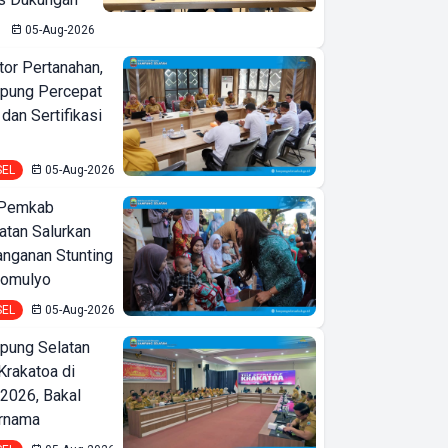
05-Aug-2026
or Pertanahan,
pung Percepat
an Sertifikasi
SEL
05-Aug-2026
 Pemkab
tan Salurkan
nganan Stunting
domulyo
SEL
05-Aug-2026
ung Selatan
Krakatoa di
2026, Bakal
ernama