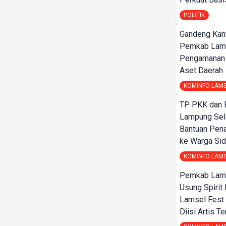
POLITIK
Gandeng Kant
Pemkab Lam
Pengamanan d
Aset Daerah
KOMINFO LAM
TP PKK dan
Lampung Sela
Bantuan Pena
ke Warga Si
KOMINFO LAM
Pemkab Lamp
Usung Spirit 
Lamsel Fest 
Diisi Artis T