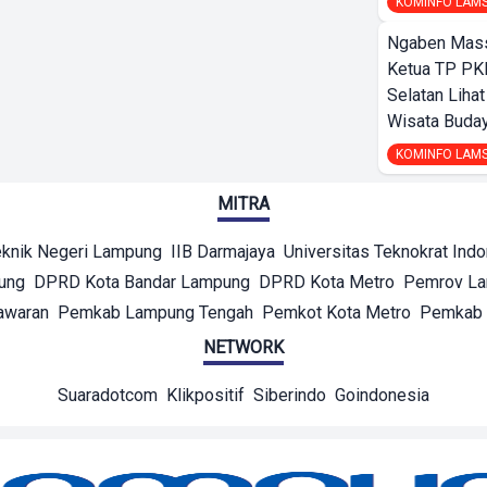
KOMINFO LAM
Ngaben Massa
Ketua TP PK
Selatan Liha
Wisata Buday
KOMINFO LAM
MITRA
eknik Negeri Lampung
IIB Darmajaya
Universitas Teknokrat Ind
ung
DPRD Kota Bandar Lampung
DPRD Kota Metro
Pemrov L
awaran
Pemkab Lampung Tengah
Pemkot Kota Metro
Pemkab 
NETWORK
Suaradotcom
Klikpositif
Siberindo
Goindonesia