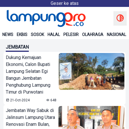
Geser ke atas
NEWS
EKBIS
SOSOK
HALAL
PELESIR
OLAHRAGA
NASIONAL
JEMBATAN
Dukung Kemajuan
Ekonomi, Calon Bupati
Lampung Selatan Egi
Bangun Jembatan
Penghubung Lampung
Timur di Purwotani
21-Oct-2024
648
Jembatan Way Sabuk di
Jalinsum Lampung Utara
Renovasi Enam Bulan,