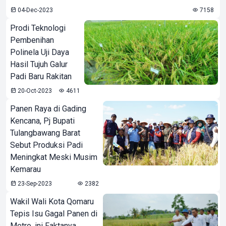
04-Dec-2023
7158
Prodi Teknologi
Pembenihan
Polinela Uji Daya
Hasil Tujuh Galur
Padi Baru Rakitan
20-Oct-2023
4611
Panen Raya di Gading
Kencana, Pj Bupati
Tulangbawang Barat
Sebut Produksi Padi
Meningkat Meski Musim
Kemarau
23-Sep-2023
2382
Wakil Wali Kota Qomaru
Tepis Isu Gagal Panen di
Metro, ini Faktanya