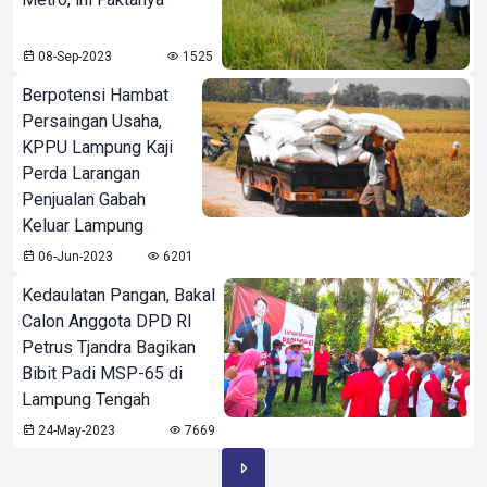
08-Sep-2023
1525
Berpotensi Hambat
Persaingan Usaha,
KPPU Lampung Kaji
Perda Larangan
Penjualan Gabah
Keluar Lampung
06-Jun-2023
6201
Kedaulatan Pangan, Bakal
Calon Anggota DPD RI
Petrus Tjandra Bagikan
Bibit Padi MSP-65 di
Lampung Tengah
24-May-2023
7669