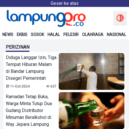
Geser ke atas
NEWS
EKBIS
SOSOK
HALAL
PELESIR
OLAHRAGA
NASIONAL
PERIZINAN
Diduga Langgar Izin, Tiga
Tempat Hiburan Malam
di Bandar Lampung
Disegel Pemerintah
11-Oct-2024
637
Ramadan Tetap Buka,
Warga Minta Tutup Dua
Gudang Distributor
Minuman Beralkohol di
Way Jepara Lampung