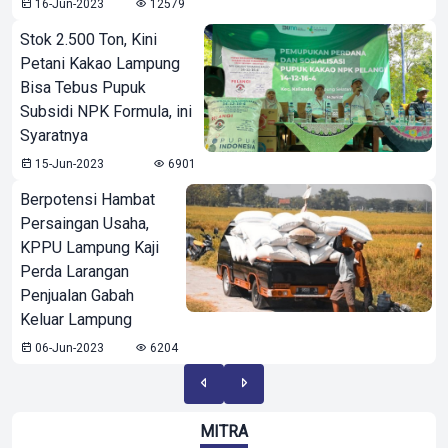
16-Jun-2023
12579
Stok 2.500 Ton, Kini
Petani Kakao Lampung
Bisa Tebus Pupuk
Subsidi NPK Formula, ini
Syaratnya
15-Jun-2023
6901
Berpotensi Hambat
Persaingan Usaha,
KPPU Lampung Kaji
Perda Larangan
Penjualan Gabah
Keluar Lampung
06-Jun-2023
6204
MITRA