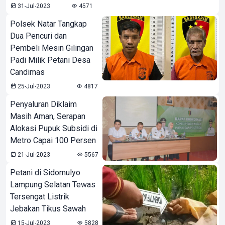
31-Jul-2023
4571
Polsek Natar Tangkap
Dua Pencuri dan
Pembeli Mesin Gilingan
Padi Milik Petani Desa
Candimas
25-Jul-2023
4817
Penyaluran Diklaim
Masih Aman, Serapan
Alokasi Pupuk Subsidi di
Metro Capai 100 Persen
21-Jul-2023
5567
Petani di Sidomulyo
Lampung Selatan Tewas
Tersengat Listrik
Jebakan Tikus Sawah
15-Jul-2023
5828