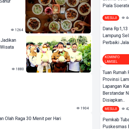
 Sahur
Piala Soeratin
MESUJI
4
Dana Rp1,13 
1264
Lampung Sel
 Jadikan
Perbaiki Jala
 Wisata
KOMINFO
LAMSEL
1880
Tuan Rumah P
Provinsi Lam
Lapangan K
Berstandar N
Disiapkan...
1904
MESUJI
4
n Olah Raga 30 Menit per Hari
Pemkab Tuba
Puskesmas 