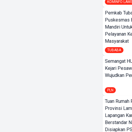
KOMINFO LAM
Pemkab Tuba
Puskesmas 
Mandiri Untu
Pelayanan K
Masyarakat
TUBABA
Semangat HU
Kejari Pesaw
Wujudkan Per
PLN
Tuan Rumah P
Provinsi Lam
Lapangan K
Berstandar N
Disiapkan PS