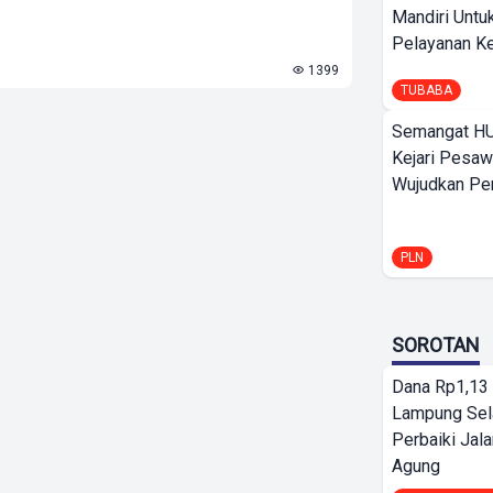
Mandiri Untu
Pelayanan Ke
1399
TUBABA
Semangat HU
Kejari Pesaw
Wujudkan Per
PLN
SOROTAN
Dana Rp1,13 
Lampung Sel
Perbaiki Jala
Agung