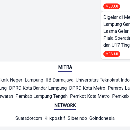
MESUJI
Digelar di Me
Lampung Ga
Lasma Gelar
Piala Soerati
dan U17 Ting
MESUJI
MITRA
eknik Negeri Lampung
IIB Darmajaya
Universitas Teknokrat Ind
ung
DPRD Kota Bandar Lampung
DPRD Kota Metro
Pemrov L
awaran
Pemkab Lampung Tengah
Pemkot Kota Metro
Pemkab 
NETWORK
Suaradotcom
Klikpositif
Siberindo
Goindonesia