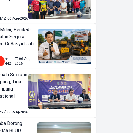
...
47
06-Aug-2026
Miliar, Pemkab
atan Segera
n RA Basyid Jati...
06-Aug-
442
2026
iala Soeratin
pung, Tiga
ampung
asional
25
06-Aug-2026
ba Dorong
Bisa BLUD