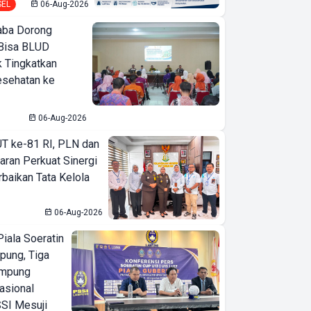
SEL
06-Aug-2026
ba Dorong
Bisa BLUD
k Tingkatkan
esehatan ke
06-Aug-2026
T ke-81 RI, PLN dan
aran Perkuat Sinergi
baikan Tata Kelola
06-Aug-2026
iala Soeratin
pung, Tiga
ampung
asional
SI Mesuji