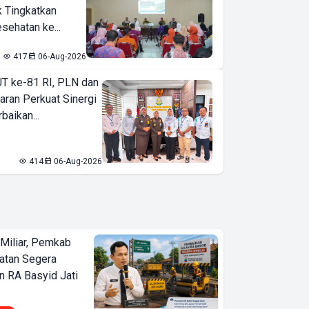
k Tingkatkan
sehatan ke...
417
06-Aug-2026
T ke-81 RI, PLN dan
aran Perkuat Sinergi
baikan...
414
06-Aug-2026
Miliar, Pemkab
atan Segera
n RA Basyid Jati