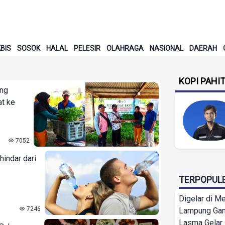
BIS
SOSOK
HALAL
PELESIR
OLAHRAGA
NASIONAL
DAERAH
KOPI PAHI
ung
at ke
7052
hindar dari
TERPOPUL
Digelar di Me
7246
Lampung Ga
Lasma Gelar