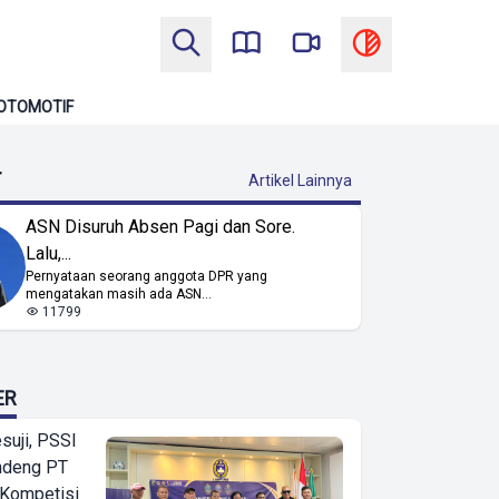
OTOMOTIF
T
Artikel Lainnya
ASN Disuruh Absen Pagi dan Sore.
Lalu,...
Pernyataan seorang anggota DPR yang
mengatakan masih ada ASN...
11799
ER
suji, PSSI
ndeng PT
 Kompetisi