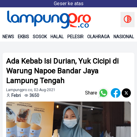
Geser ke atas
NEWS
EKBIS
SOSOK
HALAL
PELESIR
OLAHRAGA
NASIONAL
Ada Kebab Isi Durian, Yuk Cicipi di
Warung Napoe Bandar Jaya
Lampung Tengah
Lampungpro.co, 02-Aug-2021
Share
Febri
3650