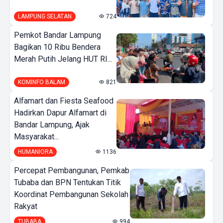
LAMPUNG SELATAN
724
Pemkot Bandar Lampung
Bagikan 10 Ribu Bendera
Merah Putih Jelang HUT RI...
KOMINFO BALAM
821
Alfamart dan Fiesta Seafood
Hadirkan Dapur Alfamart di
Bandar Lampung, Ajak
Masyarakat...
HUMANIORA
1136
Percepat Pembangunan, Pemkab
Tubaba dan BPN Tentukan Titik
Koordinat Pembangunan Sekolah
Rakyat
TUBABA
994