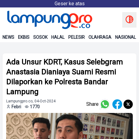
Geser ke atas
NEWS
EKBIS
SOSOK
HALAL
PELESIR
OLAHRAGA
NASIONAL
Ada Unsur KDRT, Kasus Selebgram
Anastasia Dianiaya Suami Resmi
Dilaporkan ke Polresta Bandar
Lampung
Lampungpro.co, 04-Oct-2024
Share
Febri
1770