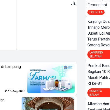
Justru Dipangkas
Fermentasi
POLINELA
Kunjungi Des
Triharjo Mer
Bupati Egi A
Terus Pertah
Gotong Royo
LAMPUNG
SELATAN
Pemkot Band
i di Lampung
Bagikan 10 R
Merah Putih
RI ke-81
KOMINFO
10-Aug-2026
BALAM
ran
Alfamart dan
Seafood Had