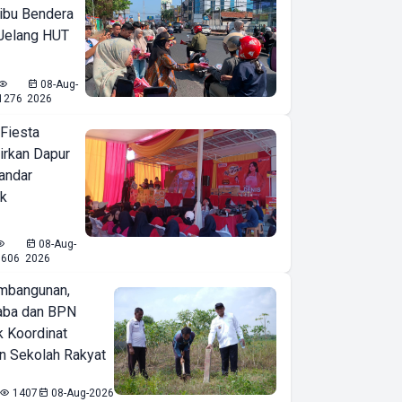
ibu Bendera
 Jelang HUT
08-Aug-
1276
2026
 Fiesta
irkan Dapur
Bandar
ak
08-Aug-
1606
2026
mbangunan,
aba dan BPN
k Koordinat
 Sekolah Rakyat
1407
08-Aug-2026