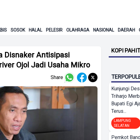
BIS
SOSOK
HALAL
PELESIR
OLAHRAGA
NASIONAL
DAERAH
KOPI PAHI
Disnaker Antisipasi
ver Ojol Jadi Usaha Mikro
TERPOPUL
Share
Kunjungi Des
Triharjo Mer
Bupati Egi A
Terus...
LAMPUNG
SELATAN
Pemkot Band