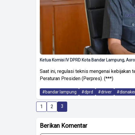
Ketua Komisi IV DPRD Kota Bandar Lampung, Asron
Saat ini, regulasi teknis mengenai kebijakan
Peraturan Presiden (Perpres). (***)
#bandar lampung
#dprd
#driver
#disnake
3
1
2
Berikan Komentar