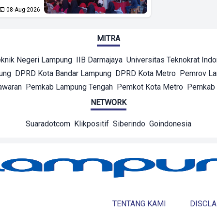
08-Aug-2026
MITRA
eknik Negeri Lampung
IIB Darmajaya
Universitas Teknokrat Ind
ung
DPRD Kota Bandar Lampung
DPRD Kota Metro
Pemrov L
awaran
Pemkab Lampung Tengah
Pemkot Kota Metro
Pemkab 
NETWORK
Suaradotcom
Klikpositif
Siberindo
Goindonesia
TENTANG KAMI
DISCLA