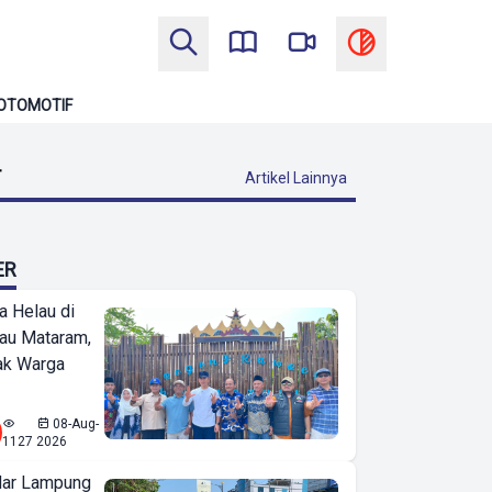
OTOMOTIF
T
Artikel Lainnya
ER
a Helau di
bau Mataram,
jak Warga
08-Aug-
1127
2026
ar Lampung