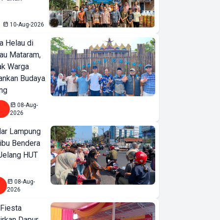
Dukung
Pertanian
10-Aug-2026
Berkelanjutan
a Helau di
dan
bau Mataram,
Pengelolaan
jak Warga
Sumber Daya
ankan Budaya
Alam
ng
08-Aug-
2026
ar Lampung
ibu Bendera
 Jelang HUT
08-Aug-
2026
 Fiesta
irkan Dapur