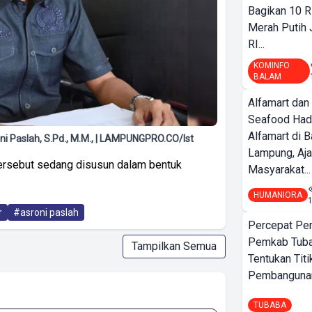
Bagikan 10 R
Merah Putih
RI...
KOMINFO
BALAM
Alfamart dan
Seafood Had
Alfamart di 
i Paslah, S.Pd., M.M., | LAMPUNGPRO.CO/Ist
Lampung, Aj
 tersebut sedang disusun dalam bentuk
Masyarakat...
HUMANIORA
r
#asroni paslah
Percepat Pe
Pemkab Tub
Tampilkan Semua
Tentukan Titi
Pembangunan
TUBABA