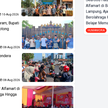
Alfamart di 
Lampung, Aj
10-Aug-2026
Berolahraga 
aram, Bupati
Belajar Mem
otong
HUMANIORA
08-Aug-2026
endera
08-Aug-2026
 Alfamart di
aga Hingga