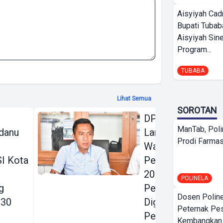
Aisyiyah Cad
Bupati Tubab
Aisyiyah Sin
Program...
TUBABA
Lihat Semua
SOROTAN
DPRD Bandar
ManTab, Poli
danu
Lampung Beri
Prodi Farmas
Warning Keras
I Kota
Perubahan KUA
2026:
POLINELA
g
Pendapatan
Dosen Polin
030
Digenjot, Belanja
Peternak Pe
Pembangunan
Kembangkan