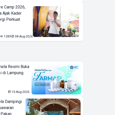
re Camp 2026,
a Ajak Kader
ergi Perkuat
1389
08-Aug-2026
SEAMEO
nela Resmi Buka
BIOTROP
i di Lampung
Gelar National
& Regional
Training
10-Aug-2026
Circular
ela Dampingi
Economy
sawaran
Seminar
 Pakan