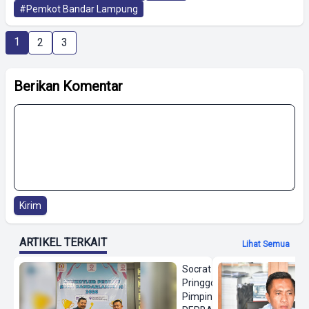
#Pemkot Bandar Lampung
1
2
3
Berikan Komentar
Kirim
ARTIKEL TERKAIT
Lihat Semua
Socrat
Pringgodanu
Pimpin