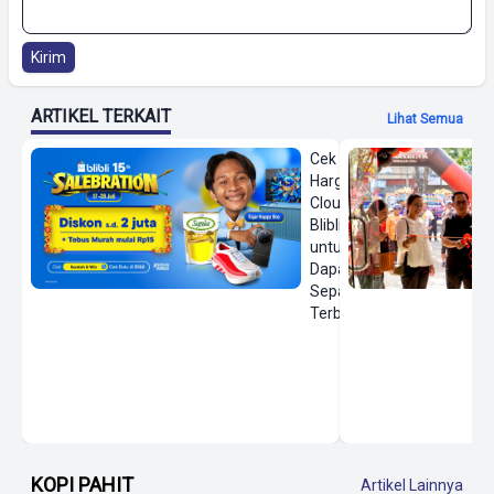
Kirim
ARTIKEL TERKAIT
Lihat Semua
Cek
Harga On
Cloud di
Blibli
untuk
Dapatkan
Sepatu
Terbaru
KOPI PAHIT
Artikel Lainnya