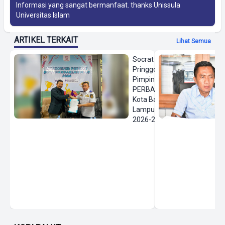
Informasi yang sangat bermanfaat. thanks
Unissula
Universitas Islam
ARTIKEL TERKAIT
Lihat Semua
Socrat
Pringgodanu
Pimpin
PERBASI
Kota Bandar
Lampung
2026-2030