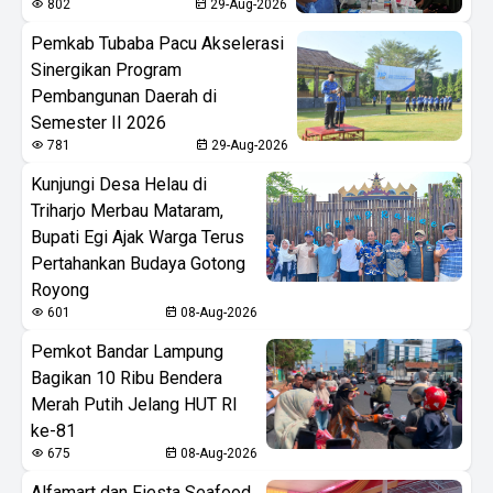
802
29-Aug-2026
Pemkab Tubaba Pacu Akselerasi
Sinergikan Program
Pembangunan Daerah di
Semester II 2026
781
29-Aug-2026
Kunjungi Desa Helau di
Triharjo Merbau Mataram,
Bupati Egi Ajak Warga Terus
Pertahankan Budaya Gotong
Royong
601
08-Aug-2026
Pemkot Bandar Lampung
Bagikan 10 Ribu Bendera
Merah Putih Jelang HUT RI
ke-81
675
08-Aug-2026
Alfamart dan Fiesta Seafood