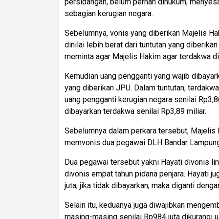
persidangan, belum pernah dihukum, menyesa
sebagian kerugian negara.
Sebelumnya, vonis yang diberikan Majelis Ha
dinilai lebih berat dari tuntutan yang diberi
meminta agar Majelis Hakim agar terdakwa di
Kemudian uang pengganti yang wajib dibayarka
yang diberikan JPU. Dalam tuntutan, terdak
uang pengganti kerugian negara senilai Rp3,8
dibayarkan terdakwa senilai Rp3,89 miliar.
Sebelumnya dalam perkara tersebut, Majelis 
memvonis dua pegawai DLH Bandar Lampung
Dua pegawai tersebut yakni Hayati divonis li
divonis empat tahun pidana penjara. Hayati
juta, jika tidak dibayarkan, maka diganti deng
Selain itu, keduanya juga diwajibkan mengem
masing-masing senilai Rp984 juta dikurangi 