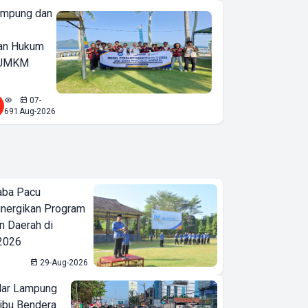
ampung dan
an Hukum
u UMKM
07-
691
Aug-2026
aba Pacu
inergikan Program
 Daerah di
 2026
29-Aug-2026
ar Lampung
ibu Bendera