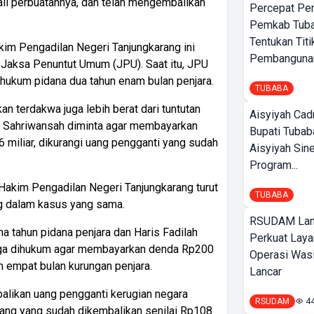
li perbuatannya, dan telah mengembalikan
Percepat Pe
Pemkab Tub
Tentukan Titi
kim Pengadilan Negeri Tanjungkarang ini
Pembangunan
kan Jaksa Penuntut Umum (JPU). Saat itu, JPU
hukum pidana dua tahun enam bulan penjara.
TUBABA
n terdakwa juga lebih berat dari tuntutan
Aisyiyah Cad
wa Sahriwansah diminta agar membayarkan
Bupati Tubab
6 miliar, dikurangi uang pengganti yang sudah
Aisyiyah Sin
Program...
Hakim Pengadilan Negeri Tanjungkarang turut
TUBABA
 dalam kasus yang sama.
RSUDAM La
ma tahun pidana penjara dan Haris Fadilah
Perkuat Laya
 juga dihukum agar membayarkan denda Rp200
Operasi Wasi
an empat bulan kurungan penjara.
Lancar
balikan uang pengganti kerugian negara
RSUDAM
4
uang yang sudah dikembalikan senilai Rp108