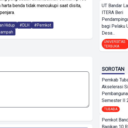
n harta benda tidak mencukupi saat disita,
UT Bandar L
penjara.
ITERA Beri
Pendamping
an Hidup
#DLH
#Pemkot
bagi Pelak
Sampah
Desa...
UNIVERSITAS
TERBUKA
SOROTAN
Pemkab Tub
Akselerasi S
Pembangunan
Semester II
TUBABA
Pemkot Band
Bagikan 10 R