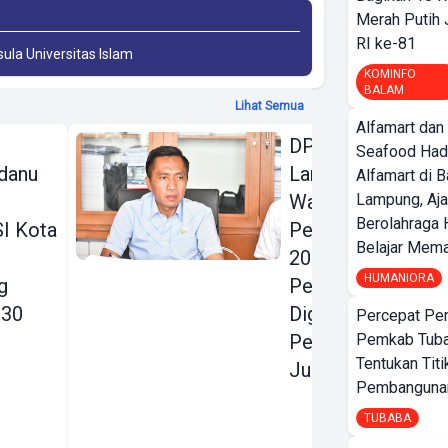
Merah Putih
RI ke-81
sula Universitas Islam
KOMINFO
BALAM
Lihat Semua
Alfamart dan
DPRD Bandar
Seafood Had
danu
Lampung Beri
Alfamart di 
Warning Keras
Lampung, Aj
Berolahraga 
I Kota
Perubahan KUA
Belajar Mem
2026:
HUMANIORA
g
Pendapatan
030
Digenjot, Belanja
Percepat Pe
Pembangunan
Pemkab Tub
Tentukan Titi
Justru Dipangkas
Pembangunan
TUBABA