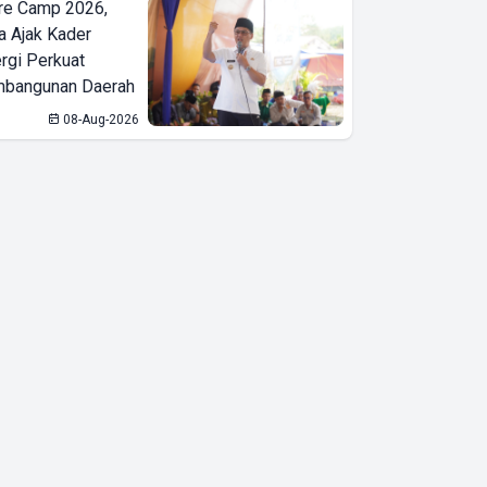
dan
re Camp 2026,
a Ajak Kader
Pengelolaan
ergi Perkuat
Sumber Daya
bangunan Daerah
Alam
08-Aug-2026