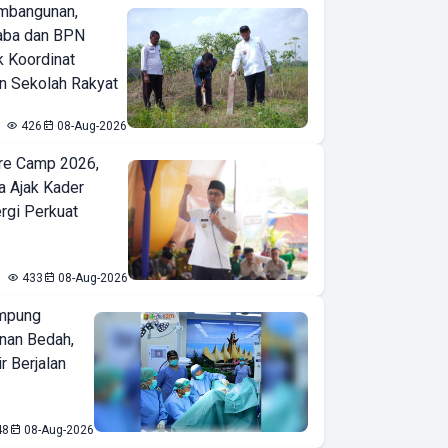
mbangunan,
aba dan BPN
k Koordinat
 Sekolah Rakyat
426
08-Aug-2026
re Camp 2026,
a Ajak Kader
ergi Perkuat
433
08-Aug-2026
mpung
nan Bedah,
r Berjalan
48
08-Aug-2026