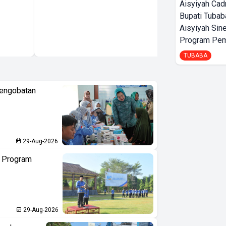
Aisyiyah Cad
Bupati Tubab
Aisyiyah Sin
Program Pem
TUBABA
Pengobatan
29-Aug-2026
n Program
29-Aug-2026