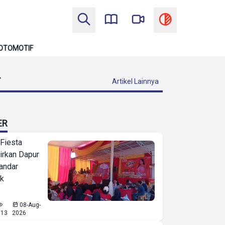
OTOMOTIF
T
Artikel Lainnya
ER
 Fiesta
irkan Dapur
Bandar
ak
08-Aug-
513
2026