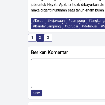
juta untuk Hayati. Apabila tidak dibayarkan da
maka diganti hukuman satu tahun enam bulan 
#Kejati
#Kejaksaan
#Lampung
#Lingkung
#Bandar Lampung
#Korupsi
#Retribusi
#
2
1
3
Berikan Komentar
Kirim