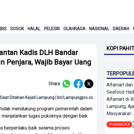
BIS
SOSOK
HALAL
PELESIR
OLAHRAGA
NASIONAL
DAERAH
KOPI PAHI
Mantan Kadis DLH Bandar
 Penjara, Wajib Bayar Uang
TERPOPUL
Share
Alfamart dan
Seafood Had
aat Ditahan Kejati Lampung | Ist/Lampungpro.co
Alfamart di 
Lampung, Aj
a tidak mendukung program pemerintah dalam
Masyarakat...
k menjalankan tugas pokoknya dengan baik.
HUMANIORA
a berperilaku baik selama proses