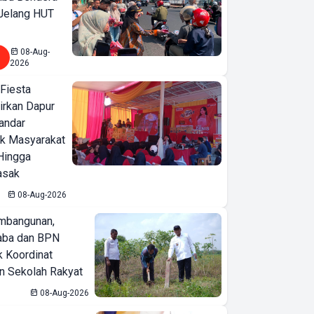
 Jelang HUT
08-Aug-
2026
 Fiesta
SEAMEO
irkan Dapur
BIOTROP
Bandar
ak Masyarakat
Gelar National
Hingga
& Regional
asak
Training
08-Aug-2026
Circular
Economy
mbangunan,
aba dan BPN
Seminar
k Koordinat
Dukung
 Sekolah Rakyat
Pertanian
08-Aug-2026
Berkelanjutan