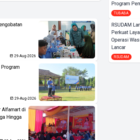
Program Pem
TUBABA
Pengobatan
RSUDAM La
Perkuat Laya
Operasi Wasi
Lancar
29-Aug-2026
RSUDAM
n Program
29-Aug-2026
 Alfamart di
aga Hingga