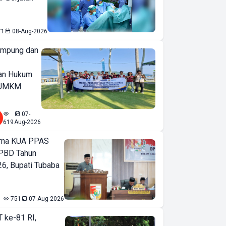
71
08-Aug-2026
ampung dan
an Hukum
u UMKM
07-
619
Aug-2026
urna KUA PPAS
PBD Tahun
6, Bupati Tubaba
751
07-Aug-2026
T ke-81 RI,