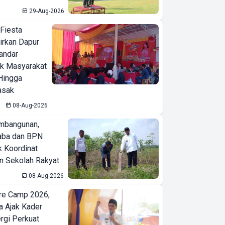
29-Aug-2026
 Fiesta
irkan Dapur
Bandar
ak Masyarakat
Hingga
asak
08-Aug-2026
mbangunan,
aba dan BPN
k Koordinat
 Sekolah Rakyat
08-Aug-2026
re Camp 2026,
a Ajak Kader
ergi Perkuat