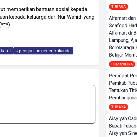
TUBABA
urut memberikan bantuan sosial kepada
tuan kepada keluarga dari Nur Wahid, yang
Alfamart dan
(***)
Seafood Had
Alfamart di 
Lampung, Aj
Berolahraga 
 karet
#pengadilan negeri kalianda
Belajar Mem
HUMANIORA
Percepat Pe
Pemkab Tub
Tentukan Titi
Pembangunan
TUBABA
Aisyiyah Cad
Bupati Tubab
Aisyiyah Sin