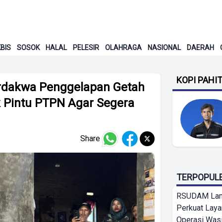
BIS
SOSOK
HALAL
PELESIR
OLAHRAGA
NASIONAL
DAERAH
KOPI PAHI
erdakwa Penggelapan Getah
uk Pintu PTPN Agar Segera
Share
TERPOPUL
RSUDAM La
Perkuat Laya
Operasi Wasi