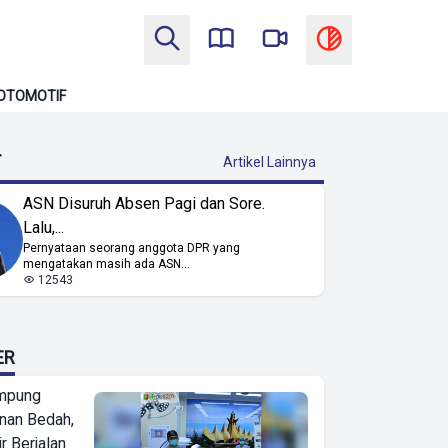
OTOMOTIF
T
Artikel Lainnya
ASN Disuruh Absen Pagi dan Sore.
Lalu,...
Pernyataan seorang anggota DPR yang
mengatakan masih ada ASN...
12543
ER
mpung
nan Bedah,
r Berjalan