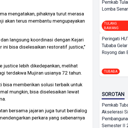
Pemkab Tula
Lomba Sena
tama mengatakan, pihaknya turut merasa
janji akan terus membantu mengupayakan
TULANG
BAWANG
Peringati HU
 dan langsung koordinasi dengan Kejari
Tubaba Gelar
ni bisa diselesaikan restoratif justice,"
Royong dan Be
e justice lebih dikedepankan, melihat
TUBABA
gi terdakwa Mujiran usianya 72 tahun.
i bisa memberikan solusi terbaik untuk
mal mungkin, bisa diselesaikan lewat
SOROTAN
ma.
Pemkab Tub
an bersama jajaran juga turut berdialog
Akselerasi S
 mendengarkan perkara yang sebenarnya
Pembangunan
Semester II