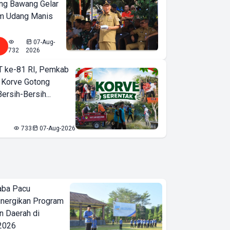
ng Bawang Gelar
m Udang Manis
07-Aug-
732
2026
T ke-81 RI, Pemkab
 Korve Gotong
rsih-Bersih...
733
07-Aug-2026
aba Pacu
inergikan Program
 Daerah di
 2026