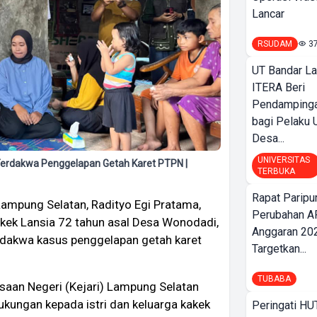
Lancar
RSUDAM
3
UT Bandar L
ITERA Beri
Pendamping
bagi Pelak
Desa...
UNIVERSITAS
Terdakwa Penggelapan Getah Karet PTPN |
TERBUKA
Rapat Parip
Lampung Selatan, Radityo Egi Pratama,
Perubahan A
akek Lansia 72 tahun asal Desa Wonodadi,
Anggaran 202
rdakwa kasus penggelapan getah karet
Targetkan...
TUBABA
saan Negeri (Kejari) Lampung Selatan
ukungan kepada istri dan keluarga kakek
Peringati HU