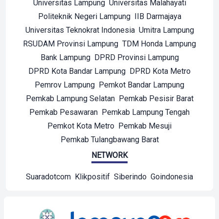
Universitas Lampung
Universitas Malahayati
Politeknik Negeri Lampung
IIB Darmajaya
Universitas Teknokrat Indonesia
Umitra Lampung
RSUDAM Provinsi Lampung
TDM Honda Lampung
Bank Lampung
DPRD Provinsi Lampung
DPRD Kota Bandar Lampung
DPRD Kota Metro
Pemrov Lampung
Pemkot Bandar Lampung
Pemkab Lampung Selatan
Pemkab Pesisir Barat
Pemkab Pesawaran
Pemkab Lampung Tengah
Pemkot Kota Metro
Pemkab Mesuji
Pemkab Tulangbawang Barat
NETWORK
Suaradotcom
Klikpositif
Siberindo
Goindonesia