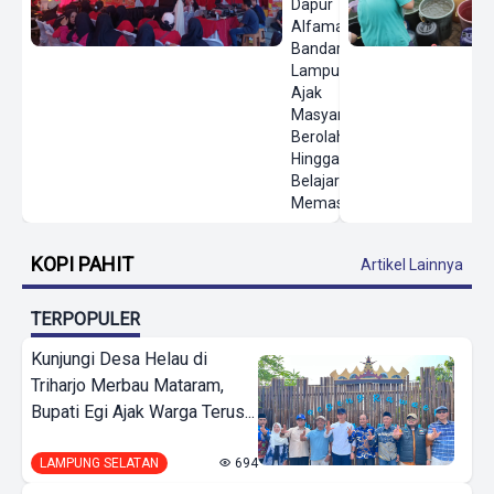
Dapur
Alfamart di
Bandar
Lampung,
Ajak
Masyarakat
Berolahraga
Hingga
Belajar
Memasak
KOPI PAHIT
Artikel Lainnya
TERPOPULER
Kunjungi Desa Helau di
Triharjo Merbau Mataram,
Bupati Egi Ajak Warga Terus...
LAMPUNG SELATAN
694