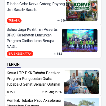
Tubaba Gelar Korve Gotong Royong
dan Bersih-Bersih...
TUBABA
660
Solusi Jaga Keaktifan Peserta,
BPJS Kesehatan Luncurkan
Program Cicilan Iuran Berupa
NADI...
BPJS KESEHATAN
812
TERKINI
Ketua I TP PKK Tubaba Pastikan
Program Pengobatan Gratis
Tubaba Q Sehat Berjalan Optimal
223
29-Aug-2026
Pemkab Tubaba Pacu Akselerasi