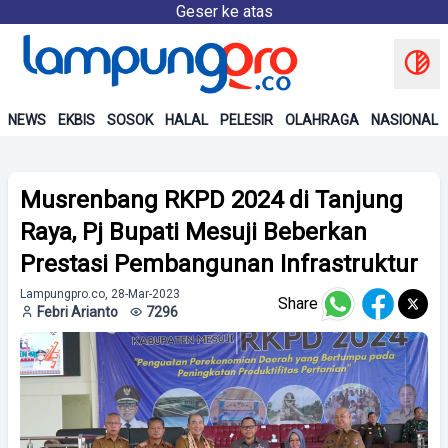
Geser ke atas
NEWS
EKBIS
SOSOK
HALAL
PELESIR
OLAHRAGA
NASIONAL
Musrenbang RKPD 2024 di Tanjung
Raya, Pj Bupati Mesuji Beberkan
Prestasi Pembangunan Infrastruktur
Lampungpro.co, 28-Mar-2023
Share
Febri Arianto
7296