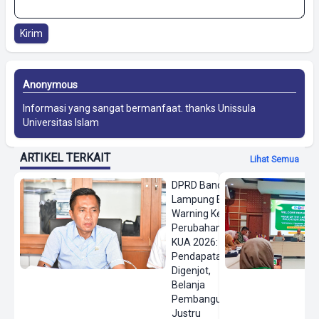
Kirim
Anonymous
Informasi yang sangat bermanfaat. thanks
Unissula
Universitas Islam
ARTIKEL TERKAIT
Lihat Semua
DPRD Bandar
Lampung Beri
Warning Keras
Perubahan
KUA 2026:
Pendapatan
Digenjot,
Belanja
Pembangunan
Justru