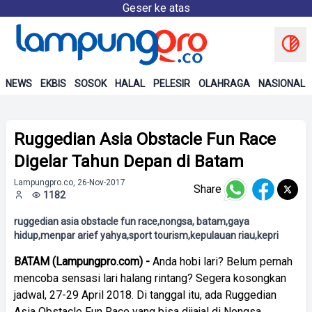
Geser ke atas
NEWS
EKBIS
SOSOK
HALAL
PELESIR
OLAHRAGA
NASIONAL
Ruggedian Asia Obstacle Fun Race
Digelar Tahun Depan di Batam
Lampungpro.co, 26-Nov-2017
Share
1182
ruggedian asia obstacle fun race,nongsa, batam,gaya
hidup,menpar arief yahya,sport tourism,kepulauan riau,kepri
BATAM (Lampungpro.com) -
Anda hobi lari? Belum pernah
mencoba sensasi lari halang rintang? Segera kosongkan
jadwal, 27-29 April 2018. Di tanggal itu, ada Ruggedian
Asia Obstacle Fun Race yang bisa dijajal di Nongsa,