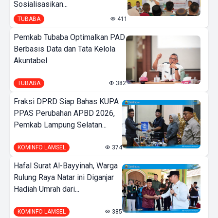
Sosialisasikan...
TUBABA
411
Pemkab Tubaba Optimalkan PAD
Berbasis Data dan Tata Kelola
Akuntabel
TUBABA
382
Fraksi DPRD Siap Bahas KUPA
PPAS Perubahan APBD 2026,
Pemkab Lampung Selatan...
KOMINFO LAMSEL
374
Hafal Surat Al-Bayyinah, Warga
Rulung Raya Natar ini Diganjar
Hadiah Umrah dari...
KOMINFO LAMSEL
385