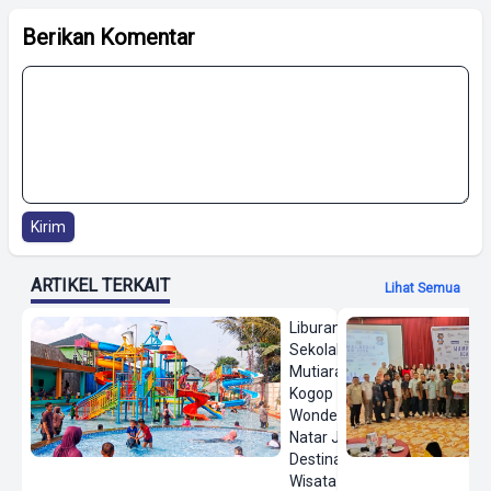
Berikan Komentar
Kirim
ARTIKEL TERKAIT
Lihat Semua
Liburan
Sekolah,
Mutiara
Kogop
Wonderland
Natar Jadi
Destinasi
Wisata Air