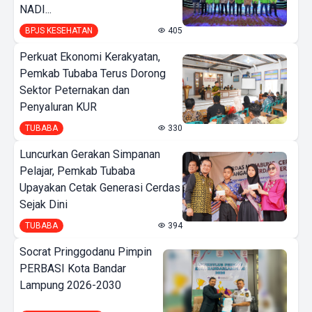
NADI...
BPJS KESEHATAN
405
Perkuat Ekonomi Kerakyatan,
Pemkab Tubaba Terus Dorong
Sektor Peternakan dan
Penyaluran KUR
TUBABA
330
Luncurkan Gerakan Simpanan
Pelajar, Pemkab Tubaba
Upayakan Cetak Generasi Cerdas
Sejak Dini
TUBABA
394
Socrat Pringgodanu Pimpin
PERBASI Kota Bandar
Lampung 2026-2030