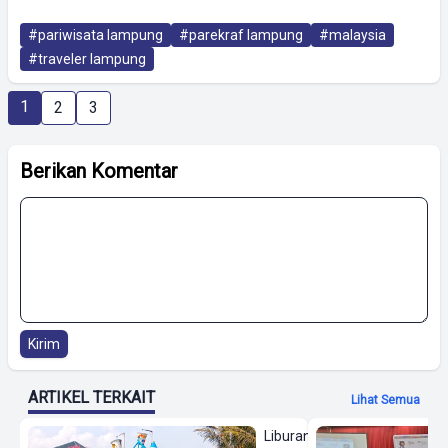
#pariwisata lampung
#parekraf lampung
#malaysia
#traveler lampung
1
2
3
Berikan Komentar
Kirim
ARTIKEL TERKAIT
Lihat Semua
Liburan