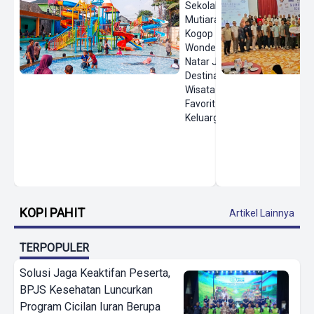
Sekolah,
Mutiara
Kogop
Wonderland
Natar Jadi
Destinasi
Wisata Air
Favorit
Keluarga
KOPI PAHIT
Artikel Lainnya
TERPOPULER
Solusi Jaga Keaktifan Peserta,
BPJS Kesehatan Luncurkan
Program Cicilan Iuran Berupa