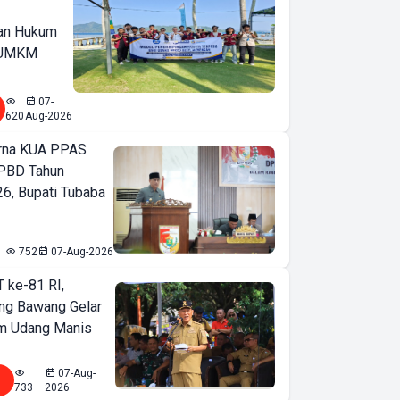
an Hukum
u UMKM
07-
620
Aug-2026
urna KUA PPAS
PBD Tahun
6, Bupati Tubaba
752
07-Aug-2026
T ke-81 RI,
ng Bawang Gelar
m Udang Manis
07-Aug-
733
2026