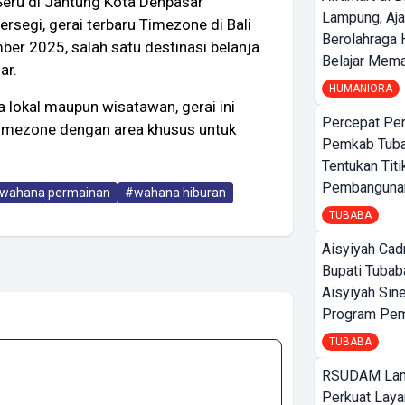
 Seru di Jantung Kota Denpasar
Lampung, Aj
rsegi, gerai terbaru Timezone di Bali
Berolahraga 
mber 2025, salah satu destinasi belanja
Belajar Mem
ar.
HUMANIORA
lokal maupun wisatawan, gerai ini
Percepat Pe
imezone dengan area khusus untuk
Pemkab Tub
Tentukan Titi
Pembangunan
wahana permainan
#wahana hiburan
TUBABA
Aisyiyah Cad
Bupati Tubab
Aisyiyah Sin
Program Pem
TUBABA
RSUDAM La
Perkuat Laya