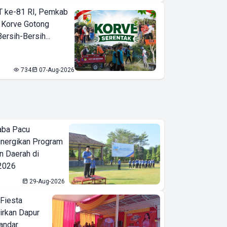
T ke-81 RI, Pemkab
 Korve Gotong
rsih-Bersih...
734
07-Aug-2026
aba Pacu
inergikan Program
 Daerah di
 2026
29-Aug-2026
 Fiesta
irkan Dapur
Bandar