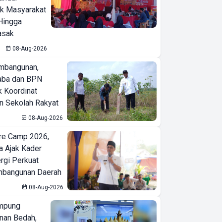
ak Masyarakat
Hingga
asak
08-Aug-2026
mbangunan,
aba dan BPN
k Koordinat
 Sekolah Rakyat
08-Aug-2026
re Camp 2026,
a Ajak Kader
ergi Perkuat
bangunan Daerah
08-Aug-2026
mpung
nan Bedah,