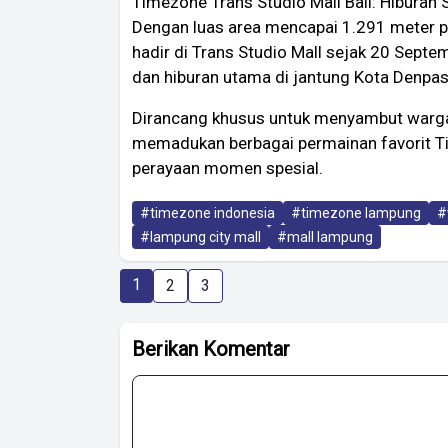
Timezone Trans Studio Mall Bali: Hiburan
Dengan luas area mencapai 1.291 meter pe
hadir di Trans Studio Mall sejak 20 Septe
dan hiburan utama di jantung Kota Denpas
Dirancang khusus untuk menyambut warga 
memadukan berbagai permainan favorit T
perayaan momen spesial.
#timezone indonesia
#timezone lampung
#
#lampung city mall
#mall lampung
1
2
3
Berikan Komentar