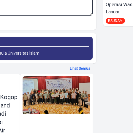
Operasi Wasi
Lancar
RSUDAM
sula Universitas Islam
Lihat Semua
Travel4All
,
Mampir
 Kogop
Malaysia
land
Roadshow
adi
Sambangi
si
Lampung,
Air
Bidik