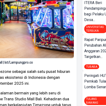
ITERA Beri
Pendamping
bagi Pelak
Desa...
UNIVERSITAS
TERBUKA
Rapat Parip
Perubahan A
Anggaran 202
Targetkan...
l | Ist/Lampungpro.co
TUBABA
zone sebagai salah satu pusat hiburan
Peringati HU
as eksistensi di Indonesia dengan
Pemkab Tula
tember 2025 ini.
Lomba Sena
galaman bermain yang lebih seru di
Trans Studio Mall Bali. Kehadiran dua
TULANG
BAWANG
tmen berkelanjutan Timezone untuk terus