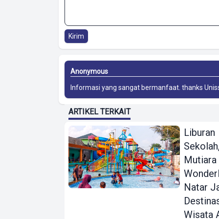
Kirim
Anonymous
Informasi yang sangat bermanfaat. thanks
Unis
ARTIKEL TERKAIT
Liburan
Sekolah
Mutiara
Wonder
Natar J
Destina
Wisata 