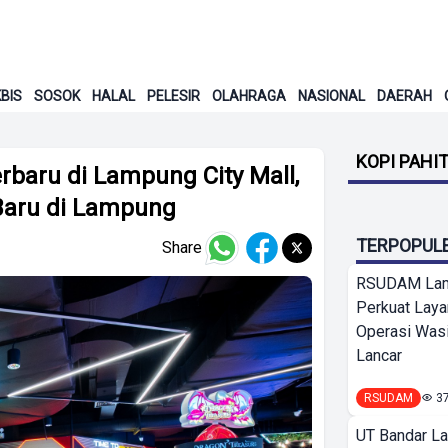
BIS
SOSOK
HALAL
PELESIR
OLAHRAGA
NASIONAL
DAERAH
KOPI PAHI
baru di Lampung City Mall,
 Baru di Lampung
TERPOPUL
Share
RSUDAM La
Perkuat Laya
Operasi Wasi
Lancar
RSUDAM
3
UT Bandar L