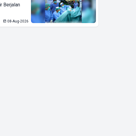
r Berjalan
08-Aug-2026
Eksotisme Pantai
Mandiri Pesisir Barat,
Bisa Saksikan
Sunrise dan Sunset
Dalam Satu Lokasi