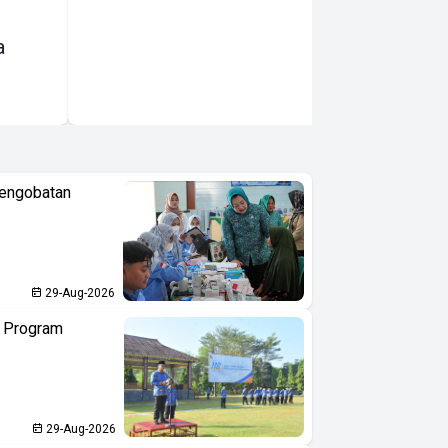
Wisatawan dan
a
Perkuat
Sinergi
Pariwisata
Pengobatan
29-Aug-2026
n Program
29-Aug-2026