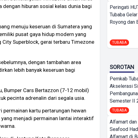
dengan hiburan sosial kelas dunia bagi
Peringati HU
Tubaba Gelar
Royong dan Be
bang menuju keseruan di Sumatera yang
 memiliki pusat gaya hidup modern yang
City Superblock, gerai terbaru Timezone
TUBABA
i sebelumnya, dengan tambahan area
SOROTAN
rkan lebih banyak keseruan bagi
Pemkab Tub
Akselerasi S
ru, Bumper Cars Bertazzon (7-12 mobil)
Pembangunan
 pecinta adrenalin dari segala usia.
Semester II
ri permainan kartu pertarungan hewan
TUBABA
d yang menjadi permainan lantai interaktif
Alfamart dan
 warna.
Seafood Had
Alfamart di 