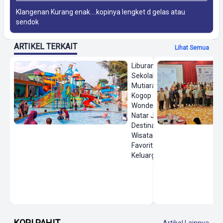
Klangenan Kurang enak....kopinya lengket d gelas atau
sendok
ARTIKEL TERKAIT
Lihat Semua
Liburan
Sekolah,
Mutiara
Kogop
Wonderland
Natar Jadi
Destinasi
Wisata Air
Favorit
Keluarga
KOPI PAHIT
Artikel Lainnya