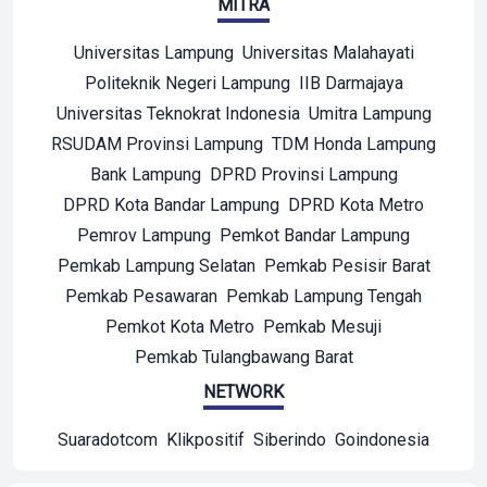
MITRA
Universitas Lampung
Universitas Malahayati
Politeknik Negeri Lampung
IIB Darmajaya
Universitas Teknokrat Indonesia
Umitra Lampung
RSUDAM Provinsi Lampung
TDM Honda Lampung
Bank Lampung
DPRD Provinsi Lampung
DPRD Kota Bandar Lampung
DPRD Kota Metro
Pemrov Lampung
Pemkot Bandar Lampung
Pemkab Lampung Selatan
Pemkab Pesisir Barat
Pemkab Pesawaran
Pemkab Lampung Tengah
Pemkot Kota Metro
Pemkab Mesuji
Pemkab Tulangbawang Barat
NETWORK
Suaradotcom
Klikpositif
Siberindo
Goindonesia