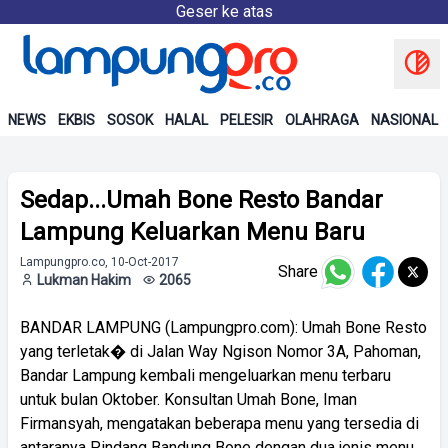
Geser ke atas
NEWS
EKBIS
SOSOK
HALAL
PELESIR
OLAHRAGA
NASIONAL
Sedap...Umah Bone Resto Bandar
Lampung Keluarkan Menu Baru
Lampungpro.co, 10-Oct-2017
Share
Lukman Hakim
2065
BANDAR LAMPUNG (Lampungpro.com): Umah Bone Resto
yang terletak� di Jalan Way Ngison Nomor 3A, Pahoman,
Bandar Lampung kembali mengeluarkan menu terbaru
untuk bulan Oktober. Konsultan Umah Bone, Iman
Firmansyah, mengatakan beberapa menu yang tersedia di
antaranya Pindang Bandung Bone dengan dua jenis menu