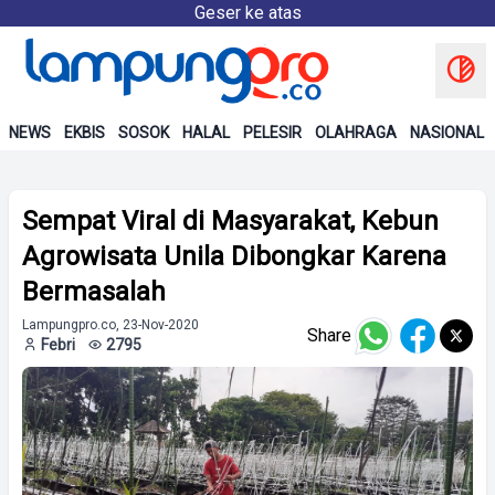
Geser ke atas
NEWS
EKBIS
SOSOK
HALAL
PELESIR
OLAHRAGA
NASIONAL
Sempat Viral di Masyarakat, Kebun
Agrowisata Unila Dibongkar Karena
Bermasalah
Lampungpro.co, 23-Nov-2020
Share
Febri
2795