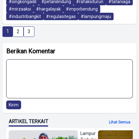
#singkongadil
#petanilindung
#rafaksiturun
#tataniaga
#mirzaaksi
#hargalayak
#imporbendung
#industribangkit
#regulasitegas
#lampungmaju
1
2
3
Berikan Komentar
Kirim
ARTIKEL TERKAIT
Lihat Semua
Lampung