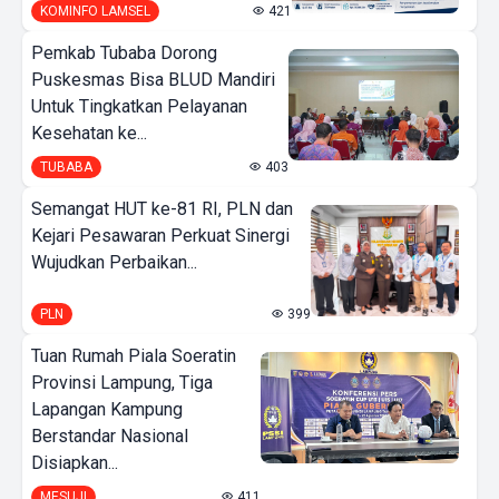
KOMINFO LAMSEL
421
Pemkab Tubaba Dorong
Puskesmas Bisa BLUD Mandiri
Untuk Tingkatkan Pelayanan
Kesehatan ke...
TUBABA
403
Semangat HUT ke-81 RI, PLN dan
Kejari Pesawaran Perkuat Sinergi
Wujudkan Perbaikan...
PLN
399
Tuan Rumah Piala Soeratin
Provinsi Lampung, Tiga
Lapangan Kampung
Berstandar Nasional
Disiapkan...
MESUJI
411