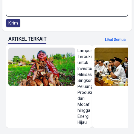
Kirim
ARTIKEL TERKAIT
Lihat Semua
Lampung
Terbuka
untuk
Investasi
Hilirisasi
Singkong,
Peluang
Produksi
dari
Mocaf
hingga
Energi
Hijau