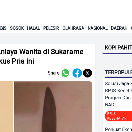
BIS
SOSOK
HALAL
PELESIR
OLAHRAGA
NASIONAL
DAERAH
KOPI PAHI
Aniaya Wanita di Sukarame
us Pria ini
TERPOPUL
Share
Solusi Jaga 
BPJS Keseha
Program Cici
NADI...
BPJS
KESEHATAN
Perkuat Ekon