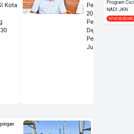
Program Cici
I Kota
Perubahan KUA
NADI JKN
2026:
BPJS KESEHAT
g
Pendapatan
030
Digenjot, Belanja
Pembangunan
Justru Dipangkas
pingan