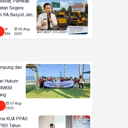
Miliar, Pemkab
atan Segera
n RA Basyid Jati...
06-Aug-
896
2026
ampung dan
an Hukum
u UMKM
ang
07-Aug-
2026
urna KUA PPAS
PBD Tahun