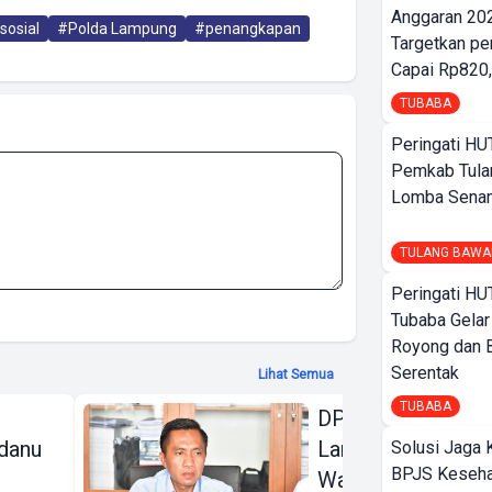
Anggaran 202
sosial
#Polda Lampung
#penangkapan
Targetkan pe
Capai Rp820,
TUBABA
Peringati HU
Pemkab Tula
Lomba Sena
TULANG BAWA
Peringati HU
Tubaba Gelar
Royong dan B
Serentak
Lihat Semua
TUBABA
DPRD Bandar
danu
Lampung Beri
Solusi Jaga 
BPJS Keseha
Warning Keras