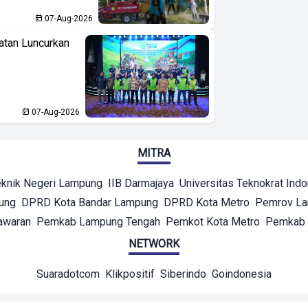
07-Aug-2026
atan Luncurkan
07-Aug-2026
MITRA
eknik Negeri Lampung
IIB Darmajaya
Universitas Teknokrat Ind
ung
DPRD Kota Bandar Lampung
DPRD Kota Metro
Pemrov L
awaran
Pemkab Lampung Tengah
Pemkot Kota Metro
Pemkab 
NETWORK
Suaradotcom
Klikpositif
Siberindo
Goindonesia