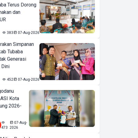
ba Terus Dorong
nakan dan
KUR
383
07-Aug-2026
erakan Simpanan
kab Tubaba
tak Generasi
 Dini
452
07-Aug-2026
godanu
ASI Kota
ung 2026-
07-Aug-
473
2026