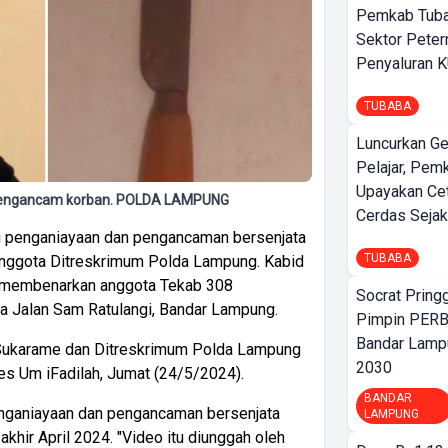
Pemkab Tuba
Sektor Peter
Penyaluran 
TUBABA
Luncurkan G
Pelajar, Pem
Upayakan Ce
i mengancam korban. POLDA LAMPUNG
Cerdas Sejak
u penganiayaan dan pengancaman bersenjata
TUBABA
 anggota Ditreskrimum Polda Lampung. Kabid
membenarkan anggota Tekab 308
Socrat Pring
a Jalan Sam Ratulangi, Bandar Lampung.
Pimpin PERB
Bandar Lamp
 Sukarame dan Ditreskrimum Polda Lampung
2030
s Um iFadilah, Jumat (24/5/2024).
BANDAR
nganiayaan dan pengancaman bersenjata
LAMPUNG
akhir April 2024. "Video itu diunggah oleh