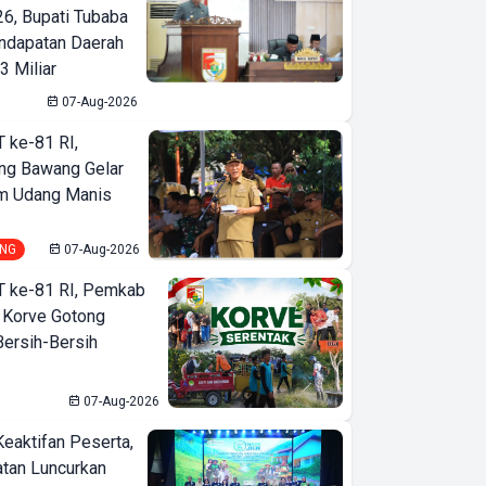
6, Bupati Tubaba
ndapatan Daerah
3 Miliar
07-Aug-2026
T ke-81 RI,
ng Bawang Gelar
m Udang Manis
NG
07-Aug-2026
T ke-81 RI, Pemkab
 Korve Gotong
ersih-Bersih
07-Aug-2026
SEAMEO
BIOTROP
Keaktifan Peserta,
tan Luncurkan
Gelar National