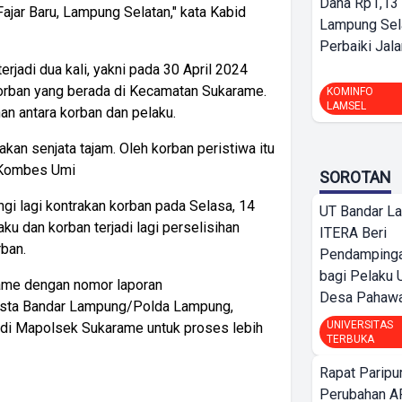
Dana Rp1,13 
Fajar Baru, Lampung Selatan," kata Kabid
Lampung Sel
Perbaiki Jala
terjadi dua kali, yakni pada 30 April 2024
korban yang berada di Kecamatan Sukarame.
KOMINFO
LAMSEL
an antara korban dan pelaku.
an senjata tajam. Oleh korban peristiwa itu
a Kombes Umi
SOROTAN
ngi lagi kontrakan korban pada Selasa, 14
UT Bandar L
ku dan korban terjadi lagi perselisihan
ITERA Beri
ban.
Pendamping
bagi Pelak
arame dengan nomor laporan
Desa Pahaw
ta Bandar Lampung/Polda Lampung,
UNIVERSITAS
n di Mapolsek Sukarame untuk proses lebih
TERBUKA
Rapat Parip
Perubahan A