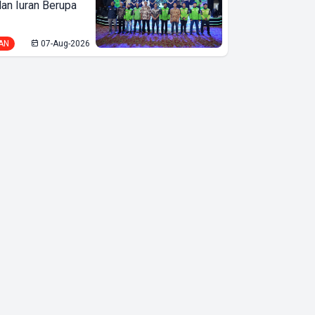
lan Iuran Berupa
& Regional
Training
AN
07-Aug-2026
Circular
Economy
Seminar
Dukung
Pertanian
Berkelanjutan
dan
Pengelolaan
Sumber Daya
Alam