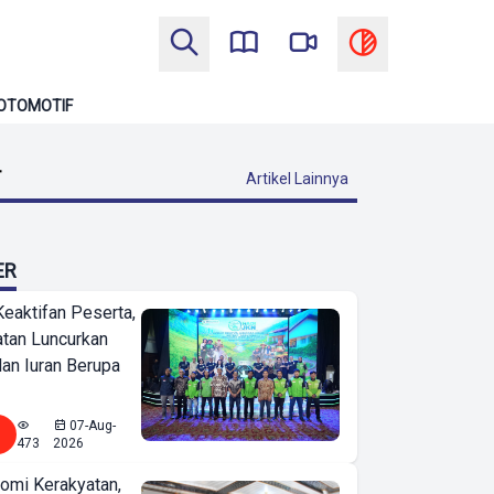
OTOMOTIF
T
Artikel Lainnya
ER
Keaktifan Peserta,
tan Luncurkan
lan Iuran Berupa
07-Aug-
473
2026
omi Kerakyatan,