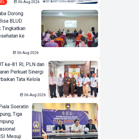
SEL
06-Aug-2026
ba Dorong
Bisa BLUD
k Tingkatkan
esehatan ke
06-Aug-2026
T ke-81 RI, PLN dan
aran Perkuat Sinergi
baikan Tata Kelola
06-Aug-2026
iala Soeratin
pung, Tiga
ampung
asional
SI Mesuji