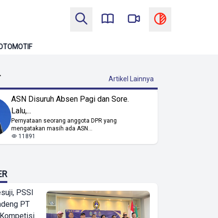
OTOMOTIF
T
Artikel Lainnya
ASN Disuruh Absen Pagi dan Sore.
Lalu,...
Pernyataan seorang anggota DPR yang
mengatakan masih ada ASN...
11891
ER
suji, PSSI
ndeng PT
 Kompetisi