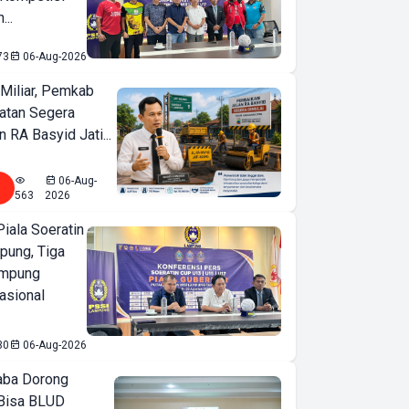
...
73
06-Aug-2026
Miliar, Pemkab
atan Segera
n RA Basyid Jati...
06-Aug-
563
2026
iala Soeratin
pung, Tiga
ampung
asional
30
06-Aug-2026
ba Dorong
Bisa BLUD